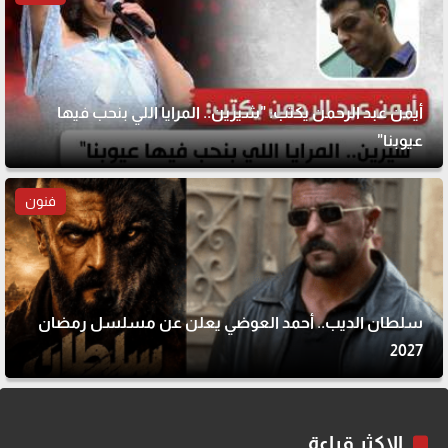
أيمن عبد الرحمن يكتب: "شيرين.. المرايا اللي بنحب فيها
عيوبنا"
فنون
سلطان الديب.. أحمد العوضي يعلن عن مسلسل رمضان
2027
الاكثر قراءة