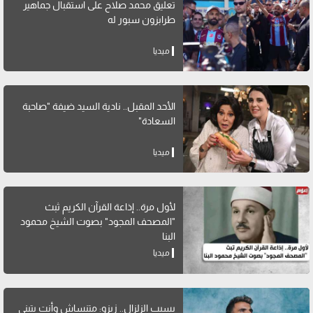
تعليق محمد صلاح على استقبال جماهير
طرابزون سبور له
ميديا
الأحد المقبل.. نادية السيد ضيفة "صاحبة
السعادة"
ميديا
لأول مرة.. إذاعة القرآن الكريم ثبث
"المصحف المجود" بصوت الشيخ محمود
البنا
ميديا
بسبب الزلزال.. زيزو: متنساش وأنت بتبني