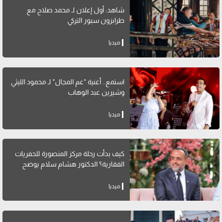
شاهد: أول إعلان لـ محمد صلاح مع
طرابزون سبور التركي
ميديا
استمع.. أغنية "عم المجال" لـ محمود الليثي
وشيرين عبد الوهاب
ميديا
كيف بدأت رحلة مركز المنصورة للحفريات
الفقارية؟ الدكتور هشام سلام يوضح
ميديا