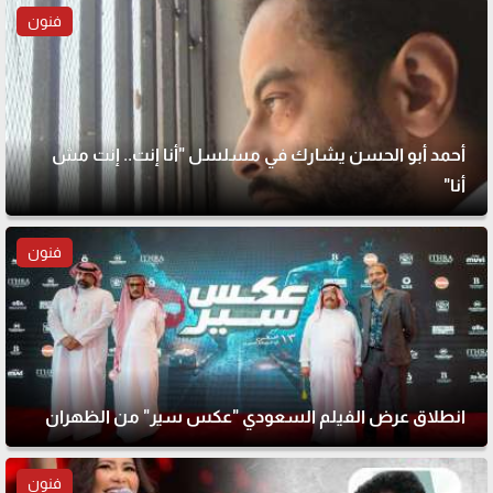
فنون
أحمد أبو الحسن يشارك في مسلسل "أنا إنت.. إنت مش
أنا"
فنون
انطلاق عرض الفيلم السعودي "عكس سير" من الظهران
فنون