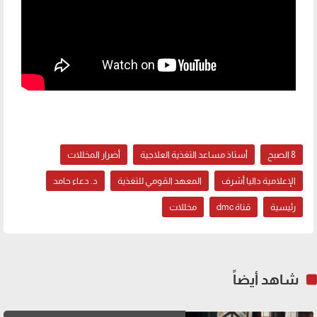
المخللات
8 الصبح
أستاذ مساعد التغذية العلاجية
أضرار المخللات
الإعلامية داليا أشرف
المعهد القومي للتغذية
د. دعاء حامد
رئيسية
قناة dmc
مخللات
شاهد أيضاً