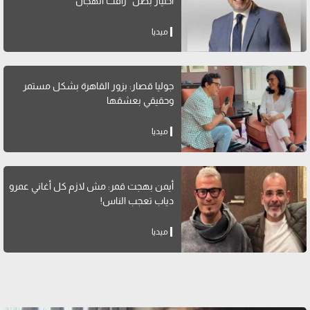
اختيار بطل "رأفت الهجان"
ميديا
جوليا قصار: بزور القاهرة بشكل مستمر
وحقيقي بعشقها
ميديا
أيمن بهجت قمر: مش لازم كل أغاني عمرو
دياب تعجب الناس!
ميديا