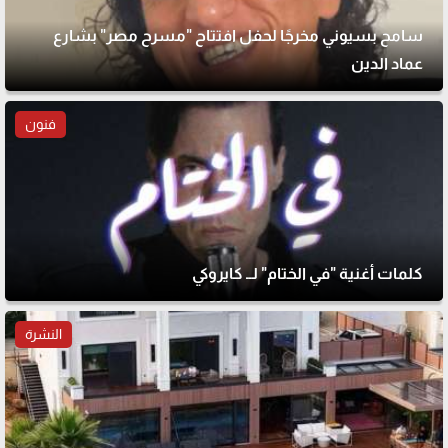
سامح بسيوني مخرجًا لحفل افتتاح "مسرح مصر" بشارع
عماد الدين
فنون
كلمات أغنية "في الختام" لــ كايروكي
النشرة