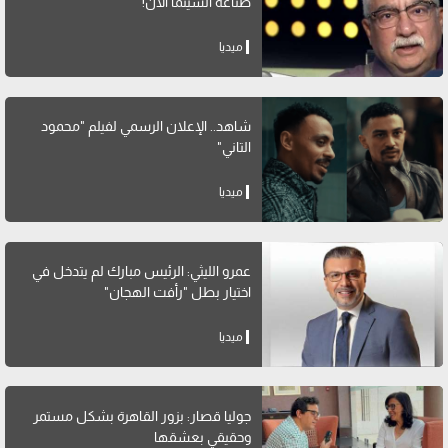
صناعة السينما الآن!
ميديا
شاهد.. الإعلان الرسمي لفيلم "محمود
التاني"
ميديا
عمرو الليثي: الرئيس مبارك لم يتدخل في
اختيار بطل "رأفت الهجان"
ميديا
جوليا قصار: بزور القاهرة بشكل مستمر
وحقيقي بعشقها