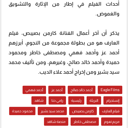
أحداث الفيلم في إطار من الإثارة والتشويق
والغموض.
يذكر أن آخر أعمال الفنانة كارمن بصيبص، فيلم
العارف هو من بطولة مجموعة من النجوم، أبرزهم
أحمد عز وأحمد فهمي ومصطفى خاطر ومحمود
حميدة وأحمد خالد صالح، وغيرهم، ومن تأليف محمد
سيد بشير ومن إخراج أحمد علاء الديب.
Eagle Films
أحمد خالد صالح
أحمد عز
أحمد فهمي
إنستجرام
البريئة
رئيسية
رامي حنا
شاهد
فيلم العارف
كارمن بصيبص
محمد سيد بشير
محمود حميدة
مريم نعوم
مصطفى خاطر
منصة شاهد