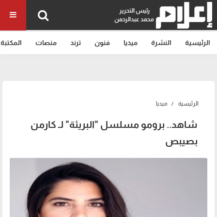
رئيس التحرير
محمد عبدالرحمن
الرئيسية
النشرة
ميديا
فنون
ترند
منصات
المكتبة
الرئيسية
ميديا
شاهد.. برومو مسلسل "البريئة" لـ كارمن
بصيبص