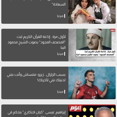
السعادة"
ميديا
لأول مرة.. إذاعة القرآن الكريم ثبث
"المصحف المجود" بصوت الشيخ محمود
البنا
ميديا
بسبب الزلزال.. زيزو: متنساش وأنت بتبني
لدنيتك تبني لآخرتك!
ميديا
إبراهيم عيسى: "كيان احتكاري" يتحكم في