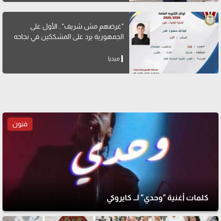
"غرضهم مش شريف".. الأول على
الجمهورية يرد على المشككين في نجاحه
ميديا
فنون
كلمات أغنية "وحدي" لــ كايروكي