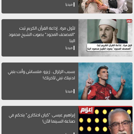
ميديا
لأول مرة.. إذاعة القرآن الكريم ثبث
"المصحف المجود" بصوت الشيخ محمود
البنا
ميديا
بسبب الزلزال.. زيزو: متنساش وأنت بتبني
لدنيتك تبني لآخرتك!
ميديا
إبراهيم عيسى: "كيان احتكاري" يتحكم في
صناعة السينما الآن!