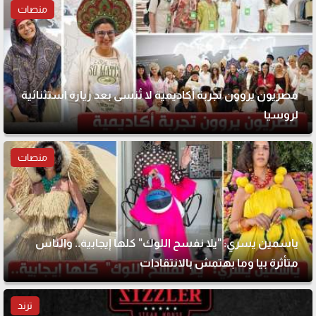
منصات
مصريون يروون تجربة أكاديمية لا تُنسى بعد زيارة استثنائية
لروسيا
منصات
ياسمين يسري: "يلا نفسح اللوك" كلها إيجابية.. والناس
متأثرة بيا وما بهتمش بالانتقادات
ترند