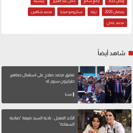
إيمان حداد
جمع سالم
دلال عبد العزيز
رئيسية
رمضان 2020
زينة
سكرومو ميديا
محمد شاهين
محمد عادل
شاهد أيضاً
تعليق محمد صلاح على استقبال جماهير
طرابزون سبور له
ميديا
الأحد المقبل.. نادية السيد ضيفة "صاحبة
السعادة"