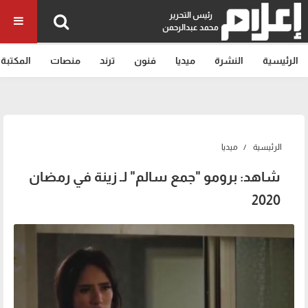
رئيس التحرير
محمد عبدالرحمن
الرئيسية
النشرة
ميديا
فنون
ترند
منصات
المكتبة
الرئيسية
ميديا
شاهد: برومو "جمع سالم" لـ زينة في رمضان
2020