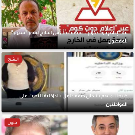
عبر "إعلام دوت كوم".. فرصة عمل في الخارج لمدير "سيزلر"
المفصول
النشرة
ضبط المتهم بانتحال صفة عامل بالداخلية للنصب على
المواطنين
فنون