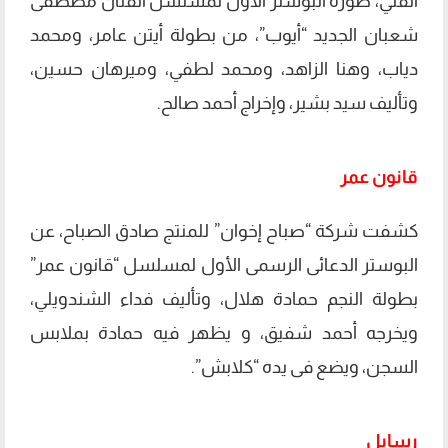
الفني، صورة البوستر الأول لمسلسل الفنان مصطفى
شعبان الجديد “أيوب”، من بطولة أيتن عامر، ومحمد
دياب، وهنا الزاهد، ومحمد لطفي، وميرهان حسين،
وتأليف سيد بشير، وإخراج أحمد صالح.
قانون عمر
كشفت شركة “صباح إخوان” للمنتج صادق الصباح، عن
البوستر الدعائى الرسمى الأول لمسلسل “قانون عمر”
بطولة النجم حمادة هلال، وتأليف فداء الشندويلي،
ويخرجه أحمد شفيق، و يظهر فيه حمادة بملابس
السجن، ويضع فى يده “كلابش”.
رسايل