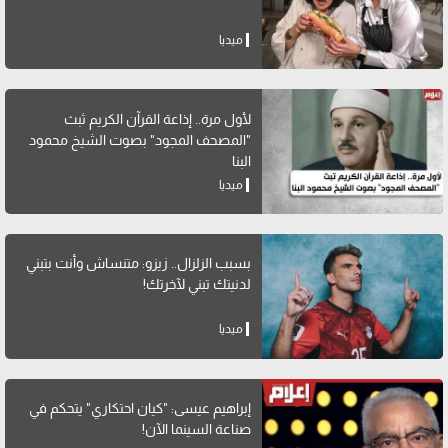
ميديا
لأول مرة.. إذاعة القرآن الكريم ثبث
"المصحف المجود" بصوت الشيخ محمود
البنا
ميديا
بسبب الزلزال.. زيزو: متنساش وأنت بتبني
لدنيتك تبني لآخرتك!
ميديا
إبراهيم عيسى: "كيان احتكاري" يتحكم في
صناعة السينما الآن!