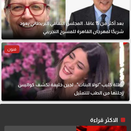
بعد أكثر من 15 عامًا.. المجلس الثقافي البريطاني يعود
شريكًا لمهرجان القاهرة للمسرح التجريبي
فنون
بطلة كليب "لولا البنات".. لجين خليفة تكشف كواليس
رحلتها من الطب للتمثيل
الاكثر قراءة