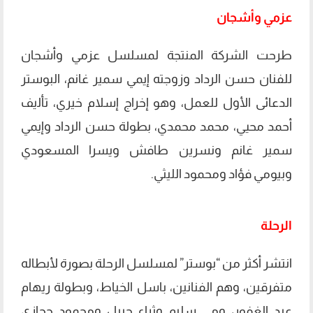
عزمي وأشجان
طرحت الشركة المنتجة لمسلسل عزمي وأشجان
للفنان حسن الرداد وزوجته إيمي سمير غانم، البوستر
الدعائى الأول للعمل، وهو إخراج إسلام خيري، ﺗﺄﻟيف
أحمد محيي، محمد محمدي، بطولة حسن الرداد وإيمي
سمير غانم ونسرين طافش ويسرا المسعودي
وبيومي فؤاد ومحمود الليثي.
الرحلة
انتشر أكثر من “بوستر” لمسلسل الرحلة بصورة لأبطاله
متفرقين، وهم الفنانين، باسل الخياط، وبطولة ريهام
عبد الغفور، ومي سليم وثراء جبيل ومحمود حجازي