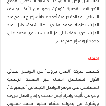
لمسلسل أرض النفاق، عبر حسابه الشخصي بموقع
التدوينات القصيرة “تويتر”، وهو من تأليف يوسف
السباعي، معالجة درامية أحمد عبدالله، إخراج سامح عبد
العزيز، بطولة محمد هنيدي، هنا شيحة، دلال عبد
العزيز، نجوى فؤاد، ليلى عز العرب، سلوى محمد علي،
محمد ثروت، إبراهيم عيسى.
اختفاء
كشفت شركة “العدل جروب” عن البوستر الدعائي
الأول لمسلسل اختفاء عبر الصفحة الرسمية
للمسلسل على موقع التواصل الاجتماعي “فيسبوك”،
وهو من تأليف وإخراج أيمن مدحت و إنتاج العدل جروب
ويشارك فى بطولته هشام سليم، محمد ممدوح،