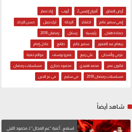
أرض النفاق
أفراح إبليس 2
أيوب
إياد نصار
إيمي سمير غانم
اختفاء
الرحلة
ثراء جبيل
حسن الرداد
حمادة هلال
رئيسية
رسايل
رمضان 2018
ريهام عبد الغفور
سمير غانم
طايع
عادل إمام
عزمي وأشجان
علي ربيع
عمرو يوسف
عوالم خفية
قانون عمر
محمد هنيدي
محمود حجازي
مسلسلات رمضان
مسلسلات رمضان 2018
مي سليم
مي عز الدين
شاهد أيضاً
استمع.. أغنية "عم المجال" لـ محمود الليثي