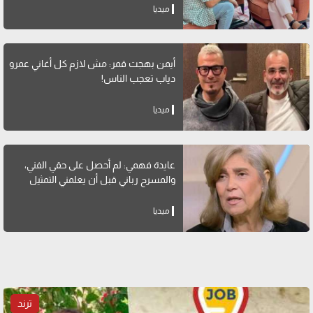
ميديا
أيمن بهجت قمر: مش لازم كل أغاني عمرو
دياب تعجب الناس!
ميديا
عايدة فهمي: لم أحصل على حقي الفني،
والمسرح رباني قبل أن يعلمني التمثيل
ميديا
ترند