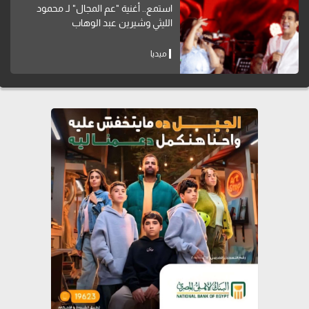
استمع.. أغنية "عم المجال" لـ محمود
الليثي وشيرين عبد الوهاب
ميديا