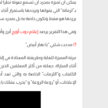
يمكن أن تميزه بمجرد أن تسمع صوته نطراً لم
بـ”لزماته” التي يقولها ويرددها باستمرار أثن
يرردها هو فقط وتكون خاصة به بل بمجرد سم
وفي هذا التقرير يرصد
إعلام دوت أورج
أبرز وأ
1)
مدحت شلبي “يا نهار أبيض”
نبرته المميزة للغاية وطريقته المعتادة في إ
أثناء المباراة، جعلته من أكثر المعلقين ال
الكلمات و”اللزمات” الخاصة به والتي تعد 
الإعلانات، أو “روعة الروعة” و “يخرب عقلك يا ر