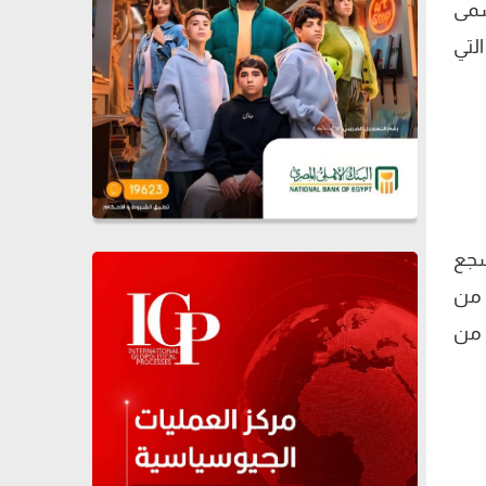
سمى
التي
لسجع
 من
 من