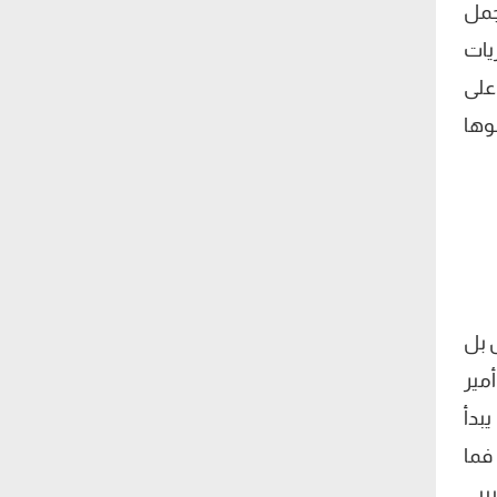
جمل
يات
 على
وها
ص بل
مير
بدأ
فما
بيبي