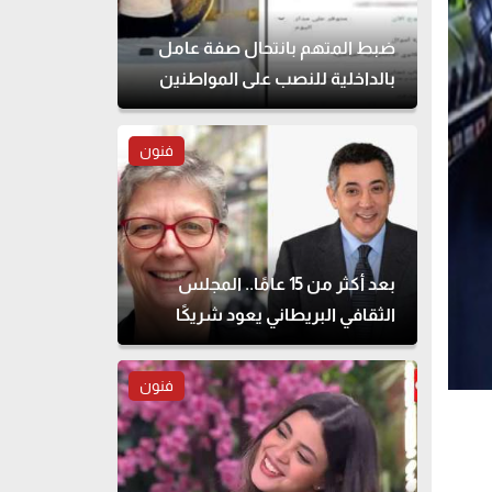
ضبط المتهم بانتحال صفة عامل
بالداخلية للنصب على المواطنين
فنون
بعد أكثر من 15 عامًا.. المجلس
الثقافي البريطاني يعود شريكًا
لمهرجان القاهرة للمسرح التجريبي
فنون