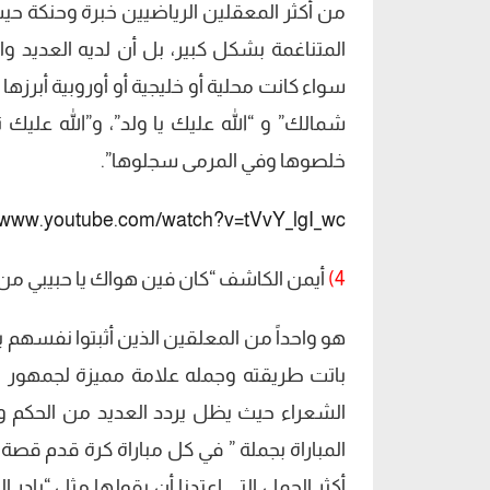
من أكثر المعقلين الرياضيين خبرة وحنكة حي
المتناغمة بشكل كبير، بل أن لديه العديد وال
سواء كانت محلية أو خليجية أو أوروبية أبرزها
شمالك” و “الله عليك يا ولد”، و”الله ع
خلصوها وفي المرمى سجلوها”.
//www.youtube.com/watch?v=tVvY_lgI_wc
4)
أيمن الكاشف “كان فين هواك يا حبيبي من
هو واحداً من المعلقين الذين أثبتوا نفسهم ب
باتت طريقته وجمله علامة مميزة لجمهور ا
الشعراء حيث يظل يردد العديد من الحكم وجمل
المباراة بجملة ” في كل مباراة كرة قدم قصة 
أكثر الجمل التي اعتدنا أن يقولها مثل “بادر 