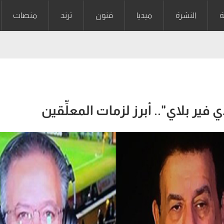
ة
النشرة
ميديا
فنون
ترند
منصات
 فير بلاي".. أبرز لزمات المعلِّقين