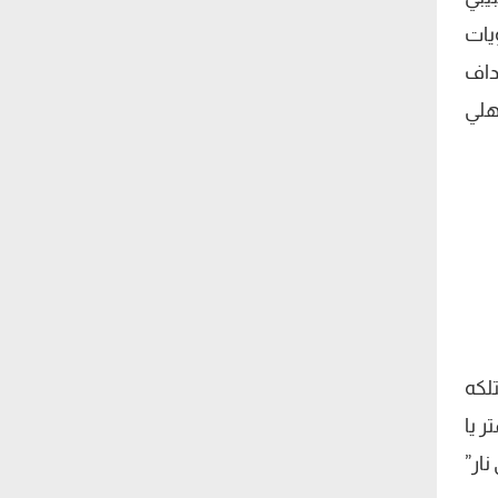
يات
داف
هلي
لكه
 يا
نار”