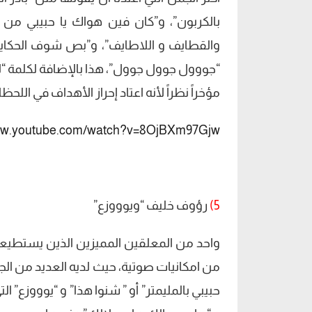
بالكربون”، و”كان فين هواك يا حبيبي من ب
والقطايف و اللاطايف”، و”بص شوف الحكاية 
“جووول جوول جوول”، هذا بالإضافة لكلمة “لا
مؤخراً نظراً لأنه اعتاد إحراز الأهداف في اللحظا
www.youtube.com/watch?v=8OjBXm97Gjw
5)
رؤوف خليف “ويوووزع”
واحد من المعلقين المميزين الذين يستطيعون
من امكانيات صوتية، حيث لديه العديد من الج
حبيبي بالمليمتر” أو ” شنوا هذا” و “يوووزع” ال