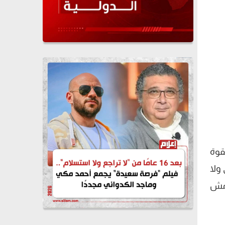
بقوة
ولا
ا مش