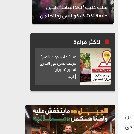
بطلة كليب "لولا البنات".. لجين
خليفة تكشف كواليس رحلتها من
الطب للتمثيل
الاكثر قراءة
عبر "إعلام دوت كوم"..
فرصة عمل في الخارج
لمدير "سيزلر"
المفصول
ترند
ماس
لذي