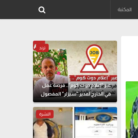
المكتبة
ترند
عبر "إعلام دوت كوم".. فرصة عمل
في الخارج لمدير "سيزلر" المفصول
النشرة