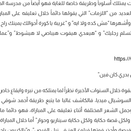
ث يمتلك أسلوباً وطريقة خاصة للغاية فهو أيضاً من مدرسة ال
عديد من “اللزمات” التي يقولها دائماً خلال تعليقه على المبار
 وأشهرها “مش كده ولا ايه” و “غريبة يا كورة أحوالك يمينك راح
ليك تسلم رجليك” و “هيعدي هيفوت هيباصي لا هيشوط” و”عمل
https:
 بدري كان فين”
قوة خلال السنوات الأخيرة نظراً لما يمتلكه من نبره وايقاع خا
لسوشيال ميديا، فالكاشف غالبا ما يتبع طريقة أحمد شوقي أ
 الشعر المختلفة أثناء تعليقه على المباراة، فهو دائما ما ي
ولكل قصة حكاية ولكل حكاية سيناريو وحوار” أما خلال المباراة 
الفرصة وأحذر فوتها فبلوغ العز في نيل الفرص”، و”بالكربون ياح