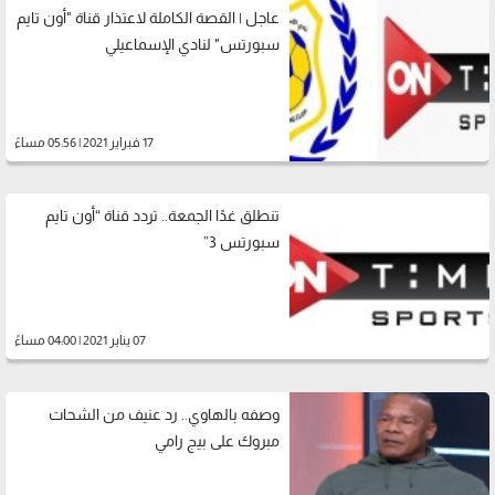
عاجل | القصة الكاملة لاعتذار قناة "أون تايم
سبورتس" لنادي الإسماعيلي
17 فبراير 2021 | 05:56 مساءً
تنطلق غدًا الجمعة.. تردد قناة “أون تايم
سبورتس 3”
07 يناير 2021 | 04:00 مساءً
وصفه بالهاوي.. رد عنيف من الشحات
مبروك على بيج رامي