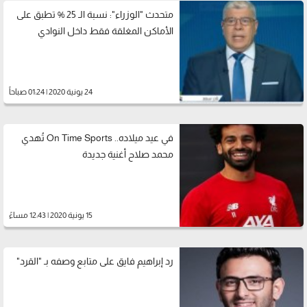
متحدث "الوزراء": نسبة الـ 25 % تطبق على
الأماكن المغلقة فقط داخل النوادي
24 يونية 2020 | 01:24 صباحاً
في عيد ميلاده.. On Time Sports تُهدي
محمد صلاح أغنية جديدة
15 يونية 2020 | 12:43 مساءً
رد إبراهيم فايق على متابع وصفه بـ "القرد"