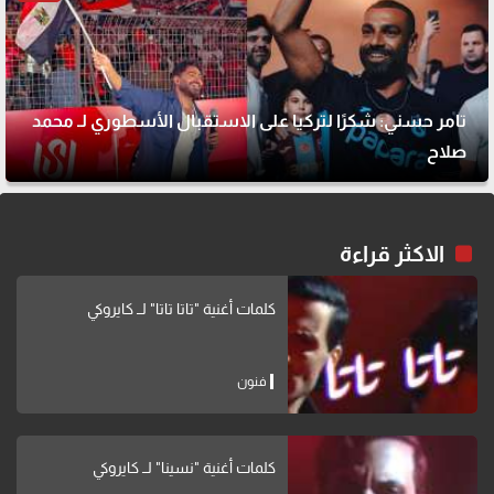
تامر حسني: شكرًا لتركيا على الاستقبال الأسطوري لـ محمد
صلاح
الاكثر قراءة
كلمات أغنية "تاتا تاتا" لــ كايروكي
فنون
كلمات أغنية "نسينا" لــ كايروكي