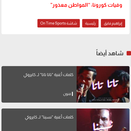
وفيات كورونا: “المواطن معذور”
إبراهيم فايق
رئيسية
شاشة On Time Sports
شاهد أيضاً
كلمات أغنية "تاتا تاتا" لــ كايروكي
فنون
كلمات أغنية "نسينا" لــ كايروكي