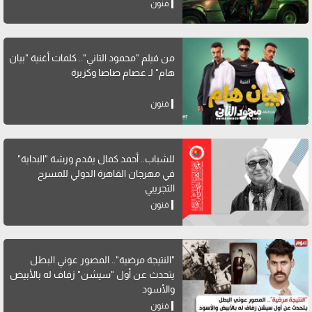
فنون
من فيلم "محمود التاني".. كلمات أغنية "بيان
هام" لـ عصام صاصا وكزبرة
فنون
للشباب.. أحمد كمال يقدم ورشة "البداية"
في مهرجان القاهرة الدولي للمسرح
التجريبي
فنون
"النتيجة مرضية".. المصور عوني البطل
يتحدث عن أول "سيشن" زفاف له بالأبيض
والأسود
فنون