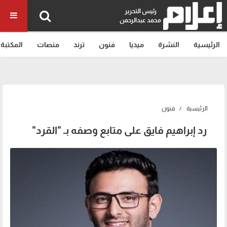
رئيس التحرير
محمد عبدالرحمن
الرئيسية
النشرة
ميديا
فنون
ترند
منصات
المكتبة
الرئيسية
فنون
رد إبراهيم فايق على متابع وصفه بـ "القرد"