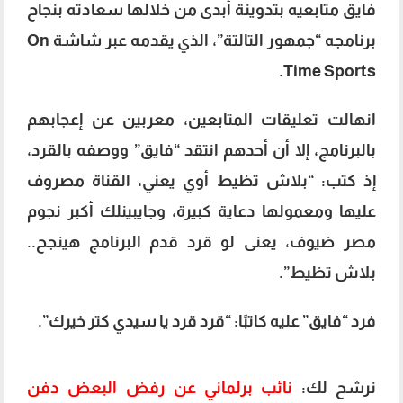
فايق متابعيه بتدوينة أبدى من خلالها سعادته بنجاح
برنامجه “جمهور التالتة”، الذي يقدمه عبر شاشة On
Time Sports.
انهالت تعليقات المتابعين، معربين عن إعجابهم
بالبرنامج، إلا أن أحدهم انتقد “فايق” ووصفه بالقرد،
إذ كتب: “بلاش تظيط أوي يعني، القناة مصروف
عليها ومعمولها دعاية كبيرة، وجايبينلك أكبر نجوم
مصر ضيوف، يعنى لو قرد قدم البرنامج هينجح..
بلاش تظيط”.
فرد “فايق” عليه كاتبًا: “قرد قرد يا سيدي كتر خيرك”.
نرشح لك:
نائب برلماني عن رفض البعض دفن