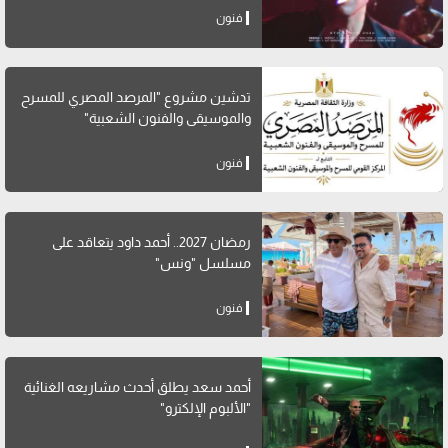
فنون
تدشين مشروع "المرصد المصري للمسرح
والموسيقى والفنون الشعبية"
فنون
رمضان 2027.. أحمد داود يتعاقد على
مسلسل "ونس"
فنون
أحمد سعد يطلق أحدث مشاريعه الغنائية
"الألبوم الإلكترو"