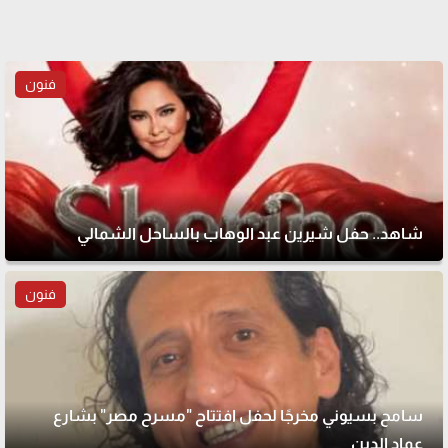
فنون
شاهد.. حفل شيرين عبد الوهاب بالساحل الشمالي
فنون
سامح بسيوني مخرجًا لحفل افتتاح "مسرح مصر" بشارع
عماد الدين