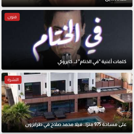
فنون
كلمات أغنية "في الختام" لــ كايروكي
النشرة
على مساحة 975 مترًا.. فيلا محمد صلاح في طرابزون