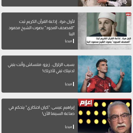
لأول مرة.. إذاعة القرآن الكريم ثبث
"المصحف المجود" بصوت الشيخ محمود
البنا
ميديا
بسبب الزلزال.. زيزو: متنساش وأنت بتبني
لدنيتك تبني لآخرتك!
ميديا
إبراهيم عيسى: "كيان احتكاري" يتحكم في
صناعة السينما الآن!
ميديا