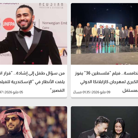
بدورته الخامسة.. فيلم "فلسطين 36" يفوز
من سؤال طفل إلى إشادة.. "قرار ا
الكبرى لمهرجان كازابلانكا الدولي
يلفت الأنظار في "الإسكندرية للفيلم
المستقل
القصير"
09 مايو 2026 | 01:35 مساءً
05 مايو 2026 | 03:47 مساءً