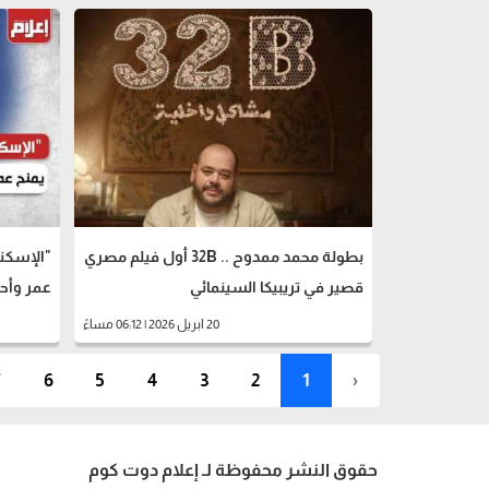
بطولة محمد ممدوح .. 32B أول فيلم مصري
"الإسكند
قصير في تريبيكا السينمائي
عمر وأحم
20 ابريل 2026 | 06:12 مساءً
7
6
5
4
3
2
1
‹
حقوق النشر محفوظة لـ إعلام دوت كوم