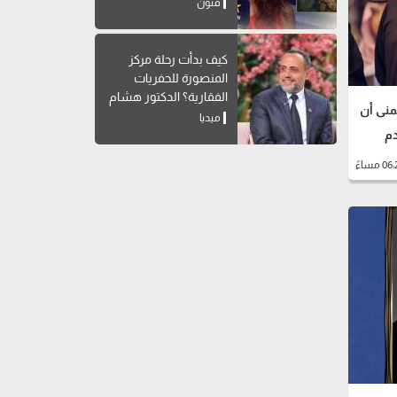
فنون
كيف بدأت رحلة مركز
المنصورة للحفريات
الفقارية؟ الدكتور هشام
منى أن
سلام يوضح
ميديا
دم