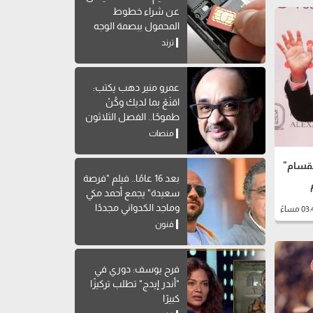
عن شراء خطوط
المحمول ببصمة الوجه
ترند
عمرو منير دهب يكتب:
اقنَعْ بما لديك وكُنْ
طموحًا.. الفصل الثلاثون
من كتاب "افعل ولا
منصات
تفعل الشيء نفسه"
نقسام"
بعد 16 عامًا.. فيلم "فرصة
سعيدة" يجمع أحمد مكي
وماجد الكدواني مجددًا
فنون
فرح يوسف: دوري في
"أندر إيدج" تطلب تركيزًا
كبيرًا