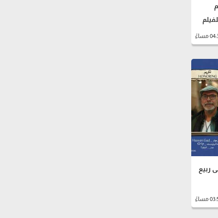
م
لفيلم
ى ربيع