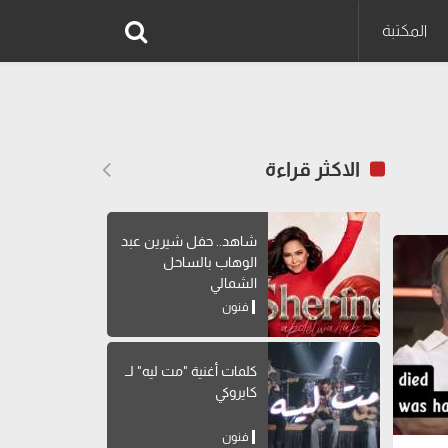
المكتبة
الاكثر قراءة
شاهد.. حفل شيرين عبد
الوهاب بالساحل
الشمالي
فنون
كلمات أغنية "مت ليه" لــ
كايروكي
فنون