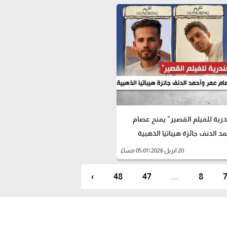
رية للفيلم القصير" يمنح عصام
د الدنف جائزة هيباتيا الذهبية
20 ابريل 2026 | 05:01 مساءً
›
48
47
...
8