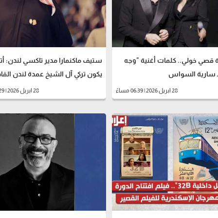
 قصي خولي.. كلمات أغنية "وجه
ستيف ماكنمارا مدير تاكسي لندن: أت
لـ سارية السواس
يكون تركي آل الشيخ عمدة لندن القا
28 ابريل 2026 | 06:39 مساءً
28 ابريل 2026 | 06:29 مساءً