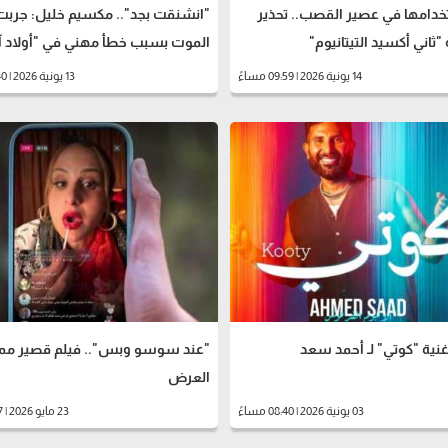
خدامها في عصير القصب.. تحذير
"انشنقت بجد".. مكسيم خليل: جربت
"ثاني أكسيد التيتانيوم"
الموت بسبب خطأ مهني في "أولاد آ
14 يونية 2026 | 09:59 مساءً
13 يونية 2026 | 01:40 مساءً
نية "كوتي" لـ أحمد سعد
"عند سوسو وبس".. فيلم قصير مم
العرض
03 يونية 2026 | 08:40 مساءً
23 مايو 2026 | 10:17 صباحاً