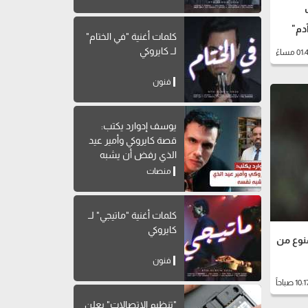
دم"
كلمات أغنية "في الختام"
لــ كايروكي
فنون
يوسف إدوارد يكتب:
قصة كايروكي وأمير عيد
الذي رفض أن يشبه
نفسه
منصات
كلمات أغنية "ماتيجي" لــ
كايروكي
نوع من
فنون
"تنظيم الاتصالات" يعلن