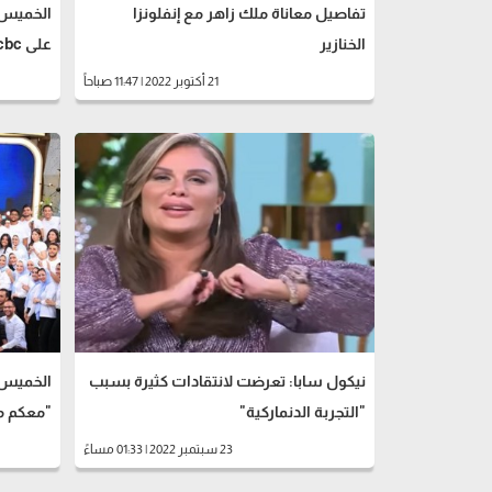
تفاصيل معاناة ملك زاهر مع إنفلونزا
الخميس..
الخنازير
على cbc
21 أكتوبر 2022 | 11:47 صباحاً
نيكول سابا: تعرضت لانتقادات كثيرة بسبب
الخميس.
"التجربة الدنماركية"
"معكم م
23 سبتمبر 2022 | 01:33 مساءً