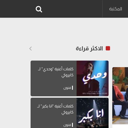
المكتبة
الاكثر قراءة
كلمات أغنية "وحدي" لــ
كايروكي
فنون
كلمات أغنية "انا بكبر" لــ
كايروكي
فنون