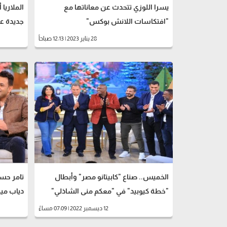
يسرا اللوزي تتحدث عن معاناتها مع
الملاريا
"افتكاسات اللانش بوكس"
جديدة ع
28 يناير 2023 | 12:13 صباحاً
الخميس.. صناع "كابيتانو مصر" وأبطال
تامر حسي
"خطة كيوبيد" في "معكم منى الشاذلي"
دياب مي
12 ديسمبر 2022 | 07:09 مساءً