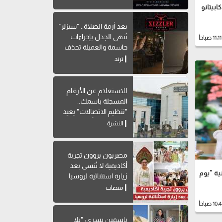
بيتانو
بعد أزمة الصلاة.. "سيزلر"
تُنهي الجدل بإجراءات
حاسمة والعميلة تحذف
المنشور
ترند
للاستعلام عن الأرقام
المسجلة باسمك..
"تنظيم الاتصالات" يعيد
إتاحة خدمة "أرقامي" عبر
النشرة
My NTRA
مصريون يروون تجربة
أكاديمية لا تُنسى بعد
ية "يوم
زيارة استثنائية لروسيا
منصات
ياسمين يسري: "يلا