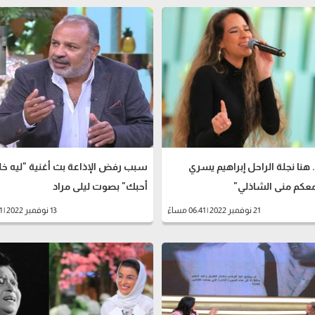
. هنا نجلة الراحل إبراهيم يسري
سبب رفض الإذاعة بث أغنية "ليه خل
عكم منى الشاذلي"
أحبك" بصوت ليلى مراد
21 نوفمبر 2022 | 06:41 مساءً
13 نوفمبر 2022 | 01:51 صباحاً