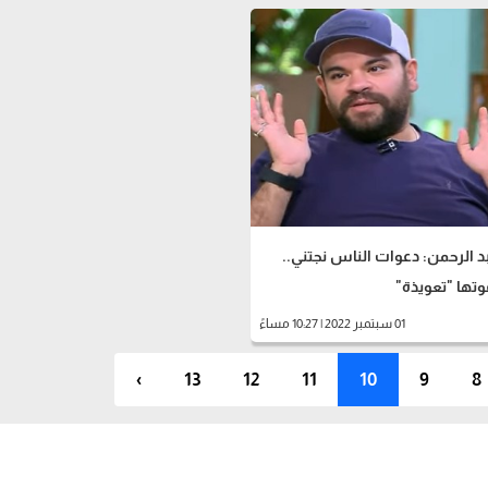
 الرحمن: دعوات الناس نجتني..
تها "تعويذة"
01 سبتمبر 2022 | 10:27 مساءً
›
13
12
11
10
9
8