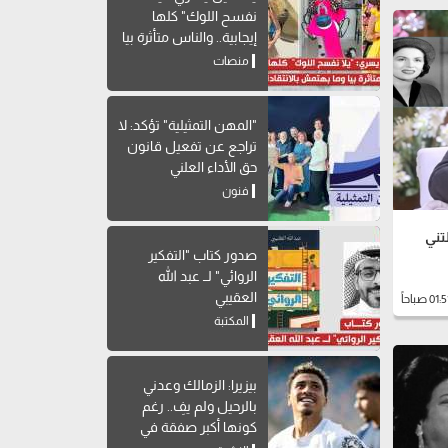
نفسح اللوك" كلها
إيجابية.. والناس متأثرة بيا
وما بهتمش بالانتقادات
منصات
"المهن التمثيلية" تؤكد: لا
تراجع عن تفعيل قانون
حق الأداء العلني
فنون
تني
صدور كتاب "التفكير
الروائي" لــ عبد الله
العقيبي
المكتبة
بيزيرا: الزمالك وعدني
بالرحيل ولم يفِ.. رغم
كونها أكبر صفقة في