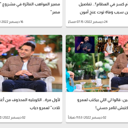
 أم كسر في العظام؟.. تفاصيل
مصير المواهب الفائزة في مشروع "كا
ن سبب وفاة توت عنخ آمون
مصر"
24 ديسمبر 2022 | 07:15 مساءً
16 ديسمبر 2022 | 11:11 صباحاً
ن: قالوا لي اللي بيكتب لعمرو
لأول مرة.. الكوبليه المحذوف من أغن
كتبش لتامر حسني!
تلات" لعمرو دياب
02 ديسمبر 2022 | 11:53 صباحاً
02 ديسمبر 2022 | 10:48 صباحاً