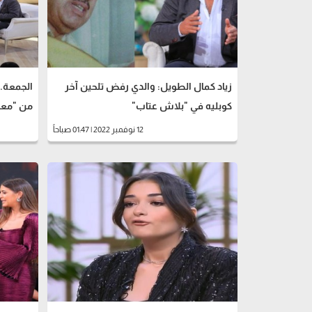
زياد كمال الطويل: والدي رفض تلحين آخر
الجمعة..
كوبليه في "بلاش عتاب"
من "معك
12 نوفمبر 2022 | 01:47 صباحاً