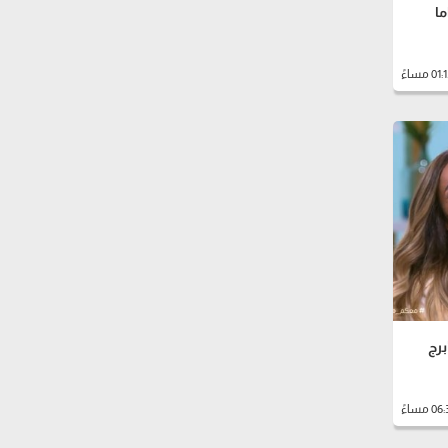
ما
برج