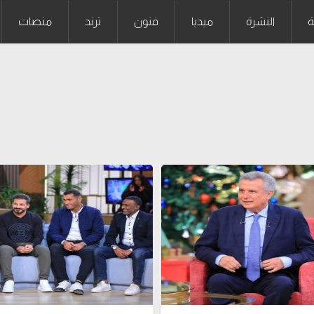
ة
النشرة
ميديا
فنون
ترند
منصات