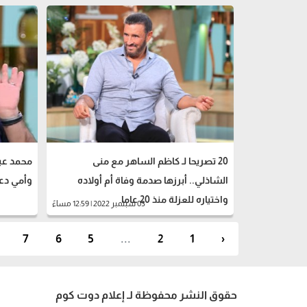
20 تصريحا لـ كاظم الساهر مع منى
محمد عبد
الشاذلي.. أبرزها صدمة وفاة أم أولاده
وأمي دعو
واختياره للعزلة منذ 20 عاما
03 سبتمبر 2022 | 12:59 مساءً
7
6
5
...
2
1
‹
حقوق النشر محفوظة لـ إعلام دوت كوم