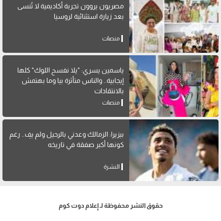
مصريون يروون تجربة أكاديمية لا تُنسى
بعد زيارة استثنائية لروسيا
منصات
ياسمين يسري: "يلا نفسح اللوك" كلها
إيجابية.. والناس متأثرة بيا وما بهتمش
بالانتقادات
منصات
بيزيرا: الزمالك وعدني بالرحيل ولم يفِ.. رغم
كونها أكبر صفقة في تاريخه
النشرة
حقوق النشر محفوظة لـ إعلام دوت كوم