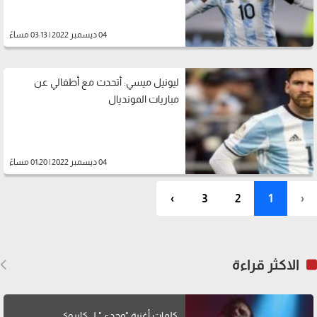
04 ديسمبر 2022 | 03:13 مساءً
ليونيل ميسي: أتحدث مع أطفالي عن
مباريات المونديال
04 ديسمبر 2022 | 01:20 مساءً
›
3
2
1
‹
الاكثر قراءة
كلمات أغنية "وحدي" لــ كايروكي