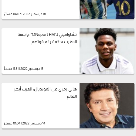
18 ديسمبر 2022 | 04:07 مساءً
تشاواميني لـ"ONsport FM": واجهنا
المغرب بحكمة رغم قوتهم
15 ديسمبر 2022 | 11:31 صباحاً
هاني رمزي عن المونديال: العرب أبهر
العالم
14 ديسمبر 2022 | 01:04 مساءً