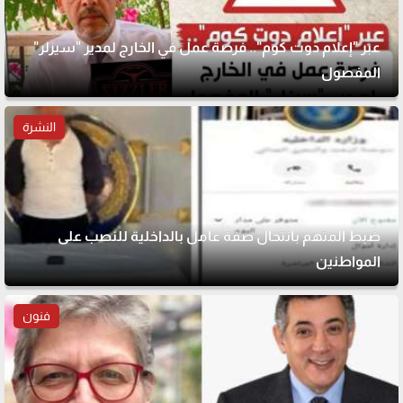
عبر "إعلام دوت كوم".. فرصة عمل في الخارج لمدير "سيزلر"
المفصول
النشرة
ضبط المتهم بانتحال صفة عامل بالداخلية للنصب على
المواطنين
فنون