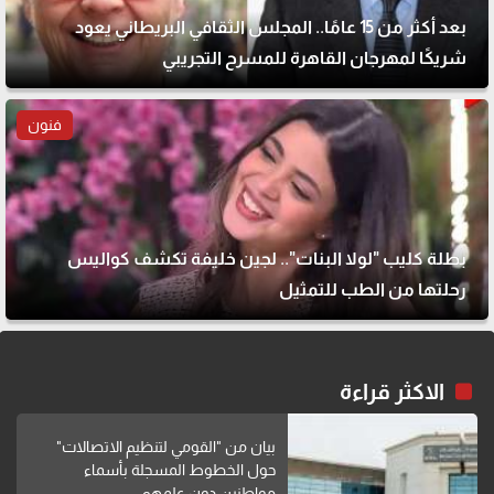
بعد أكثر من 15 عامًا.. المجلس الثقافي البريطاني يعود
شريكًا لمهرجان القاهرة للمسرح التجريبي
فنون
بطلة كليب "لولا البنات".. لجين خليفة تكشف كواليس
رحلتها من الطب للتمثيل
الاكثر قراءة
بيان من "القومي لتنظيم الاتصالات"
حول الخطوط المسجلة بأسماء
مواطنين دون علمهم