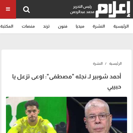
رئيس التحرير
محمد عبدالرحمن
الرئيسية
النشرة
ميديا
فنون
ترند
منصات
المكتبة
الرئيسية
النشرة
أحمد شوبير لـ نجله "مصطفى": اوعى تزعل يا
حبيبي