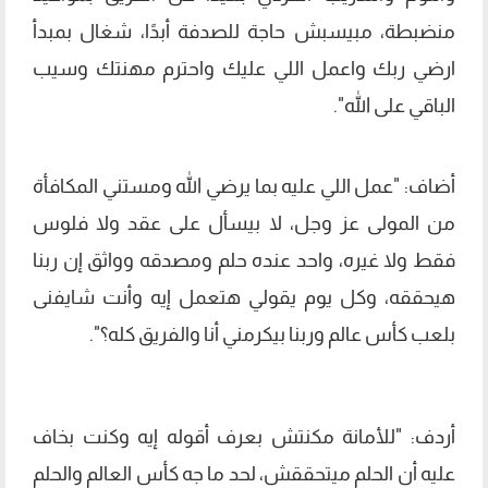
منضبطة، مبيسبش حاجة للصدفة أبدًا، شغال بمبدأ
ارضي ربك واعمل اللي عليك واحترم مهنتك وسيب
الباقي على الله".
أضاف: "عمل اللي عليه بما يرضي الله ومستني المكافأة
من المولى عز وجل، لا بيسأل على عقد ولا فلوس
فقط ولا غيره، واحد عنده حلم ومصدقه وواثق إن ربنا
هيحققه، وكل يوم يقولي هتعمل إيه وأنت شايفنى
بلعب كأس عالم وربنا بيكرمني أنا والفريق كله؟".
أردف: "للأمانة مكنتش بعرف أقوله إيه وكنت بخاف
عليه أن الحلم ميتحققش، لحد ما جه كأس العالم والحلم