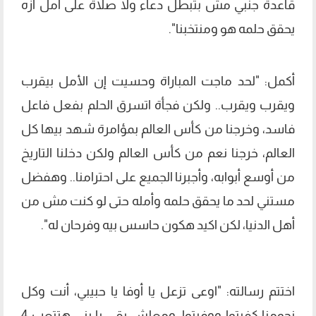
قاعدة جنبي مش بتبطل دعاء ولا صلاة على أمل أزه
يحقق حلمه هو ومنتخبنا".
أكمل: "لحد ماجت المباراة وحسيت إن الأمل بيقرب
ويقرب ويقرب.. ولكن فجأة اتسرق الحلم بفعل فاعل
فاسد، وخرجنا من كأس العالم بمؤامرة شهد بيها كل
العالم، خرجنا نعم من كأس العالم ولكن دخلنا التاريخ
من أوسع أبوابه، وأجبرنا الجميع على احترامنا.. وهفضل
مستني لحد ما يحقق حلمه وأمله حتى لو كنت مش من
أهل الدنيا، لكن اكيد هكون حاسس بيه وفرحان له".
اختتم رسالته: "اوعى تزعل يا أوفا يا حبيبي، أنت وكل
نجومنا كفيتوا ووفيتوا، ومعلش بقى يا بنى هتتعب 4