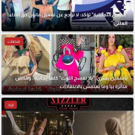
"المهن التمثيلية" تؤكد: لا تراجع عن تفعيل قانون حق الأداء
العلني
منصات
ياسمين يسري: "يلا نفسح اللوك" كلها إيجابية.. والناس
متأثرة بيا وما بهتمش بالانتقادات
ترند