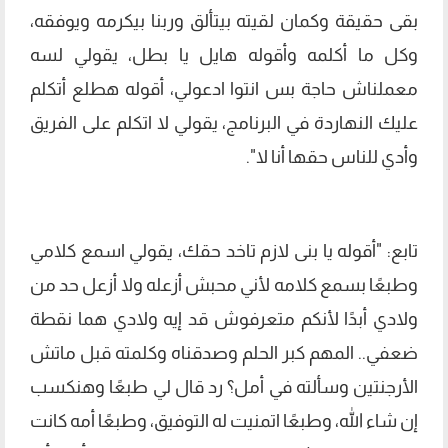
بقى حقيقة وكمان لقيته بيتألق وربنا بيكرمه ويوفقه،
وكل ما أكلمه وأقوله هايل يا بطل، يقولي لسه
معملناش حاجة بس انتوا ادعولي، أقوله هطلع أتكلم
عليك النهاردة في البرنامج، يقولي لا اتكلم على الفريق
وأدي للناس حقها أنا لا".
تابع: "أقوله يا بنى لازم تاخد حقك، يقولي اسمع كلامي
وطبعًا بسمع كلامه لأني محبش أزعله ولا أزعل حد من
ولادي أبدًا لأنكم متعرفوش قد إيه ولادي هما نقطة
ضعفي.. المهم كبر الحلم وصدقناه وكلمته قبل ماتش
الأرجنتين وسألته في أمل؟ رد قال لي طبعًا وهنكسب
إن شاء الله، وطبعًا اتمنيت له التوفيق، وطبعًا أمه كانت