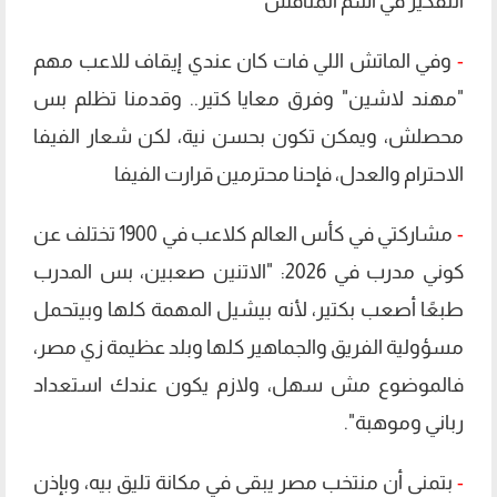
التفكير في اسم المنافس
-
وفي الماتش اللي فات كان عندي إيقاف للاعب مهم
"مهند لاشين" وفرق معايا كتير.. وقدمنا تظلم بس
محصلش، ويمكن تكون بحسن نية، لكن شعار الفيفا
الاحترام والعدل، فإحنا محترمين قرارت الفيفا
-
مشاركتي في كأس العالم كلاعب في 1900 تختلف عن
كوني مدرب في 2026: "الاتنين صعبين، بس المدرب
طبعًا أصعب بكتير، لأنه بيشيل المهمة كلها وبيتحمل
مسؤولية الفريق والجماهير كلها وبلد عظيمة زي مصر،
فالموضوع مش سهل، ولازم يكون عندك استعداد
رباني وموهبة".
-
بتمنى أن منتخب مصر يبقى في مكانة تليق بيه، وبإذن