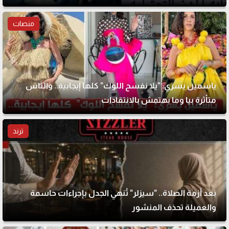
منصات
ياسمين يسري: "يلا نفسح اللوك" كلها إيجابية.. والناس
متأثرة بيا وما بهتمش بالانتقادات
ترند
بعد أزمة الصلاة.. "سيزلر" تُنهي الجدل بإجراءات حاسمة
والعميلة تحذف المنشور