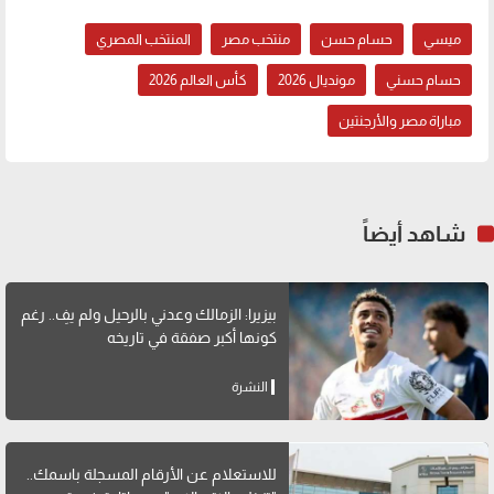
ميسي
حسام حسن
منتخب مصر
المنتخب المصري
حسام حسني
مونديال 2026
كأس العالم 2026
مباراة مصر والأرجنتين
شاهد أيضاً
بيزيرا: الزمالك وعدني بالرحيل ولم يفِ.. رغم
كونها أكبر صفقة في تاريخه
النشرة
للاستعلام عن الأرقام المسجلة باسمك..