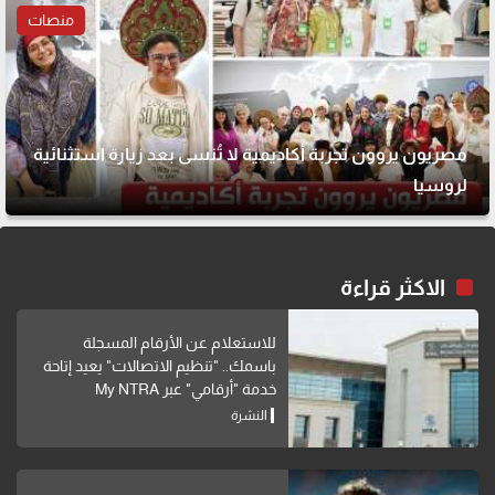
منصات
مصريون يروون تجربة أكاديمية لا تُنسى بعد زيارة استثنائية
لروسيا
الاكثر قراءة
للاستعلام عن الأرقام المسجلة
باسمك.. "تنظيم الاتصالات" يعيد إتاحة
خدمة "أرقامي" عبر My NTRA
النشرة