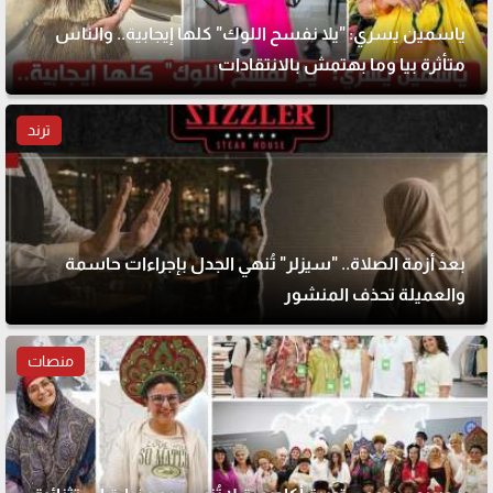
ياسمين يسري: "يلا نفسح اللوك" كلها إيجابية.. والناس
متأثرة بيا وما بهتمش بالانتقادات
ترند
بعد أزمة الصلاة.. "سيزلر" تُنهي الجدل بإجراءات حاسمة
والعميلة تحذف المنشور
منصات