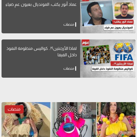
عماد أنور يكتب: المونديال بعيون عم ضياء
منصات
لماذا الأرجنتين؟!.. كواليس منظومة النفوذ
داخل الفيفا
منصات
منصات