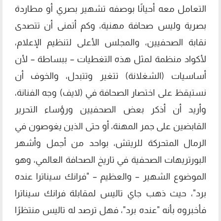
التعامل معه أحيانًا بوصفه تشهير بصري أو مطاردة
بصرية وليس صحافة مهنية، وكم أتمنى أن تتصدى
نقابة الصحفيين، والمجلس الأعلى لتنظيم الإعلام،
لأكواد منظمة لمثل هذه التغطيات – ببساطة – لأن
أساسيات (الشغلانة) تتغير وتتبدل، والخوف أن
نستيقظ على اختصار الصحافة في (لايف) وجه الفنانة،
وأريد أن أذكر بعض الصحفيين ورؤساء التحرير
القابضين على جمر المهنة، أو حتى الذين يغوصون في
الرمال المتحركة للريتش، بواحد من أجمل وأشهر
البورتريهات الصحفية في تاريخ الصحافة العالمي، وهو
الموضوع الشهير – والعظيم – "فرانك سيناترا عنده
برد"، حيث ذهب جاي تاليس لمقابلة فرانك سيناترا
فأخبروه بأنه "عنده برد"، فهل ترصد له تاليس منتظرًا