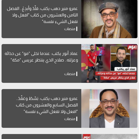
عمرو منير دهب يكتب: قلِّدْ وأبدِعْ.. الفصل
الثامن والعشرون من كتاب "افعل ولا
تفعل الشيء نفسه"
منصات
عماد أنور يكتب: عندما تخلى "مو" عن حذائه
وعزلته.. صلاح الذي ينتظر عريس "مكة"
منصات
عمرو منير دهب يكتب: بَسِّطْ وعَقِّدْ..
الفصل السابع والعشرون من كتاب
"افعل ولا تفعل الشيء نفسه"
منصات