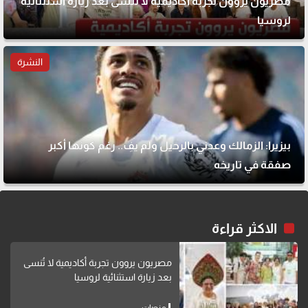
مصريون يروون تجربة أكاديمية لا تُنسى بعد زيارة استثنائية
لروسيا
النشرة
بيزيرا: الزمالك وعدني بالرحيل ولم يفِ.. رغم كونها أكبر
صفقة في تاريخه
الاكثر قراءة
مصريون يروون تجربة أكاديمية لا تُنسى
بعد زيارة استثنائية لروسيا
منصات