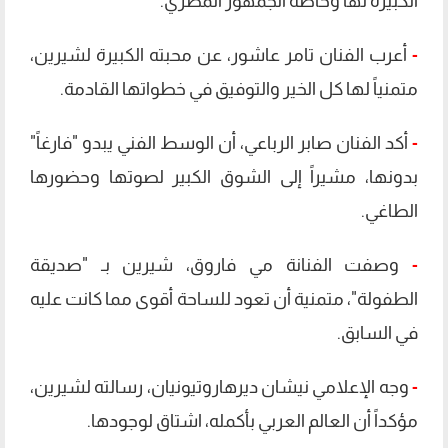
الكبيرة لها وخاصة الجمهور المصري.
-
أعرب ​الفنان تامر عاشور، عن محبته الكبيرة لشيرين،
متمنياً لها كل الخير والتوفيق في خطواتها القادمة.
-
أكد ​الفنان صابر الرباعي، أن الوسط الفني يبدو "فارغاً"
بدونها، مشيراً إلى الشوق الكبير لصوتها وحضورها
الطاغي.
​-
وصفت الفنانة مي فاروق، شيرين بـ "صديقة
الطفولة"، متمنية أن تعود للساحة أقوى مما كانت عليه
في السابق.
-
وجه​ الإعلامي نيشان ديرهاروتيونيان، رسالته لشيرين،
مؤكداً أن العالم العربي بأكمله، اشتاق لوجودها.