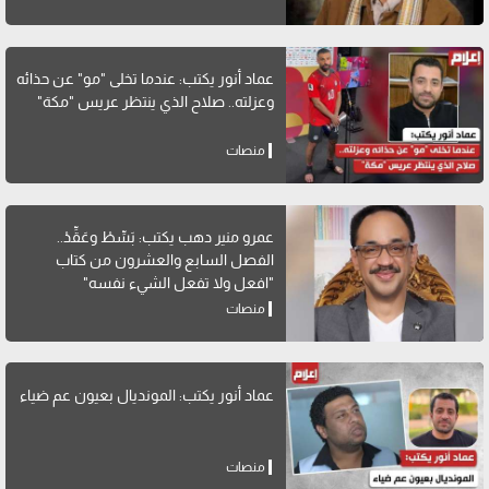
عماد أنور يكتب: عندما تخلى "مو" عن حذائه
وعزلته.. صلاح الذي ينتظر عريس "مكة"
منصات
عمرو منير دهب يكتب: بَسِّطْ وعَقِّدْ..
الفصل السابع والعشرون من كتاب
"افعل ولا تفعل الشيء نفسه"
منصات
عماد أنور يكتب: المونديال بعيون عم ضياء
منصات