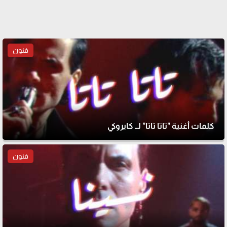
فنون
كلمات أغنية "تاتا تاتا" لــ كايروكي
فنون