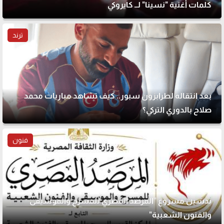
كلمات أغنية "نسينا" لــ كايروكي
ترند
بعد انتقاله لطرابزون سبور.. كيف تشاهد مباريات محمد
صلاح بالدوري التركي؟
فنون
تدشين مشروع "المرصد المصري للمسرح والموسيقى
والفنون الشعبية"