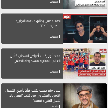
منصات
أحمد فهمي يطلق علامته التجارية
للنظارات "EXI"
منصات
عماد أنور يكتب: أعراض انسحاب كأس
العالم.. المقارنة تفسد رحلة التعافي
منصات
عمرو منير دهب يكتب: قلِّدْ وأبدِعْ.. الفصل
الثامن والعشرون من كتاب "افعل ولا
تفعل الشيء نفسه"
منصات