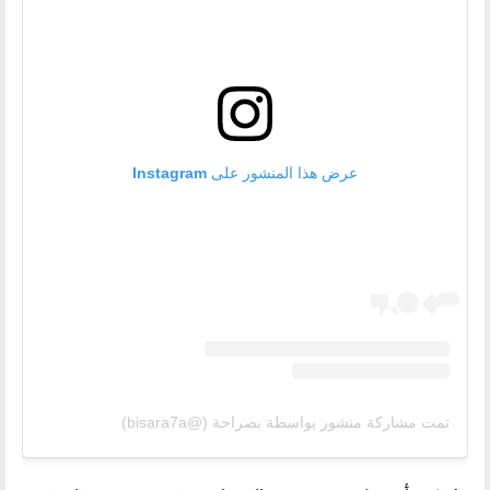
عرض هذا المنشور على Instagram
تمت مشاركة منشور بواسطة ‏‎بصراحة‎‏ (@‏‎bisara7a‎‏)