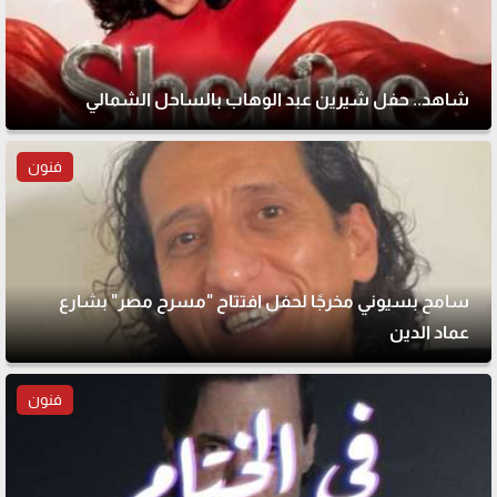
شاهد.. حفل شيرين عبد الوهاب بالساحل الشمالي
فنون
سامح بسيوني مخرجًا لحفل افتتاح "مسرح مصر" بشارع
عماد الدين
فنون