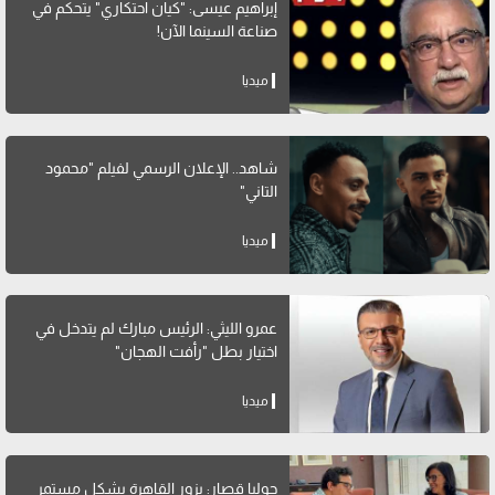
إبراهيم عيسى: "كيان احتكاري" يتحكم في
صناعة السينما الآن!
ميديا
شاهد.. الإعلان الرسمي لفيلم "محمود
التاني"
ميديا
عمرو الليثي: الرئيس مبارك لم يتدخل في
اختيار بطل "رأفت الهجان"
ميديا
جوليا قصار: بزور القاهرة بشكل مستمر