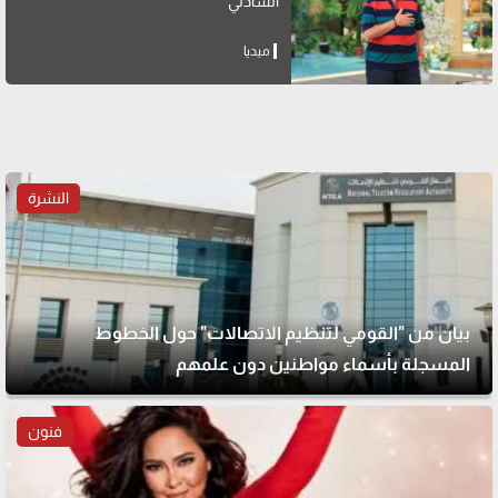
الشاذلي"
ميديا
النشرة
بيان من "القومي لتنظيم الاتصالات" حول الخطوط
المسجلة بأسماء مواطنين دون علمهم
فنون