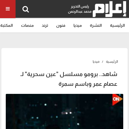
رئيس التحرير
محمد عبدالرحمن
الرئيسية
النشرة
ميديا
فنون
ترند
منصات
المكتبة
الرئيسية
ميديا
شاهد.. برومو مسلسل "عين سحرية" لـ
عصام عمر وباسم سمرة