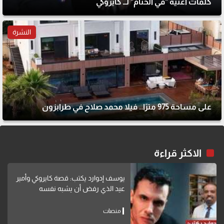
كلمات أغنية "في الختام" لــ كايروكي
النشرة
على مساحة 975 مترًا.. فيلا محمد صلاح في طرابزون
الاكثر قراءة
يوسف إدوارد يكتب: قصة كايروكي وأمير
عيد الذي رفض أن يشبه نفسه
منصات