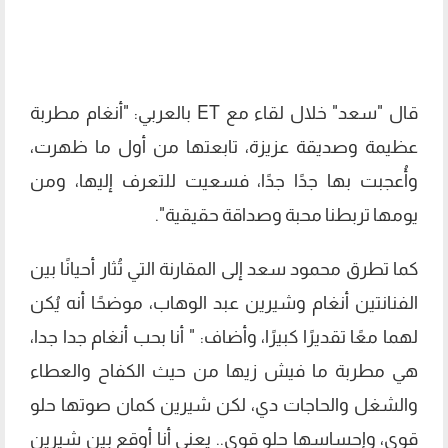
قال "سعد" خلال لقاء مع ET بالعربي: "أنغام مطربة
عظيمة وصديقة عزيزة، تابعتها من أول ما ظهرت،
وأُعجبت بها جدًا جدًا، فسعيت للتعرف إليها، ومن
يومها تربطنا محبة وصداقة حقيقية".
كما تطرق محمود سعد إلى المقارنة التي تُثار أحيانًا بين
الفنانتين أنغام وشيرين عبد الوهاب، موضحًا أنه يُكن
لهما معًا تقديرًا كبيرًا، وأضاف: " أنا بحب أنغام جدا جدا،
هي مطربة ما فيش زيها من حيث الكفاح والعطاء
والشغل والحاجات دي، لكن شيرين كمان صوتها حلو
قوي، وإحساسها حلو قوي.. يعني أنا أوقع بين شيرين