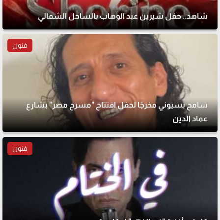
شاهد.. حفل شيرين عبد الوهاب بالساحل الشمالي
فنون
سامح بسيوني مخرجًا لحفل افتتاح "مسرح مصر" بشارع
عماد الدين
فنون