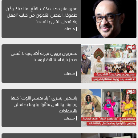
عمرو منير دهب يكتب: اقنَعْ بما لديك وكُنْ
طموحًا.. الفصل الثلاثون من كتاب "افعل
ولا تفعل الشيء نفسه"
منصات
مصريون يروون تجربة أكاديمية لا تُنسى
بعد زيارة استثنائية لروسيا
منصات
ياسمين يسري: "يلا نفسح اللوك" كلها
إيجابية.. والناس متأثرة بيا وما بهتمش
بالانتقادات
منصات