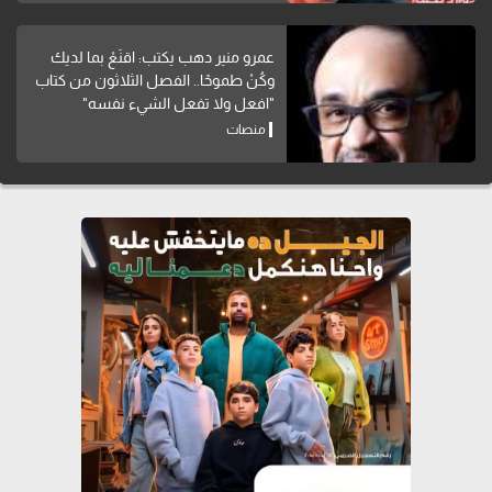
عمرو منير دهب يكتب: اقنَعْ بما لديك
وكُنْ طموحًا.. الفصل الثلاثون من كتاب
"افعل ولا تفعل الشيء نفسه"
منصات