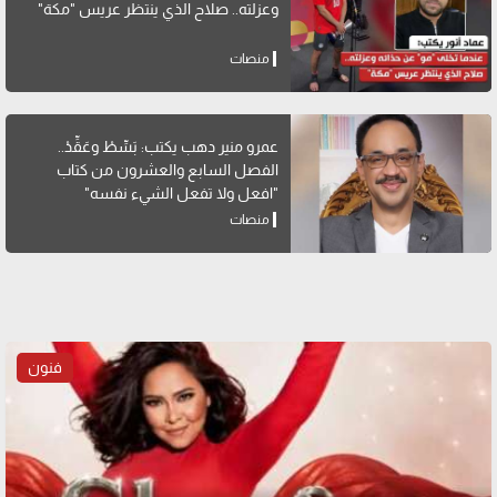
وعزلته.. صلاح الذي ينتظر عريس "مكة"
منصات
عمرو منير دهب يكتب: بَسِّطْ وعَقِّدْ..
الفصل السابع والعشرون من كتاب
"افعل ولا تفعل الشيء نفسه"
منصات
فنون