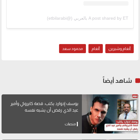
A post shared by ET بالعربي (@etbilarabi)
أنغام وشيرين
أنغام
محمود سعد
شاهد أيضاً
يوسف إدوارد يكتب: قصة كايروكي وأمير
عيد الذي رفض أن يشبه نفسه
منصات