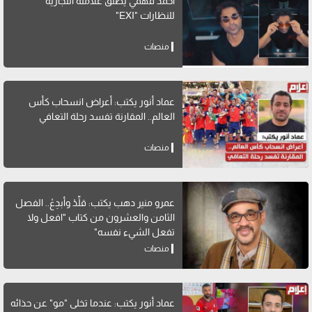
أحمد فهمي يطلق علامته التجارية
للنظارات "EXI"
منصات
عماد أنور يكتب: أعراض انسحاب كأس
العالم.. المقارنة تفسد رحلة التعافي
منصات
عمرو منير دهب يكتب: قلِّدْ وأبدِعْ.. الفصل
الثامن والعشرون من كتاب "افعل ولا
تفعل الشيء نفسه"
منصات
عماد أنور يكتب: عندما تخلى "مو" عن حذائه