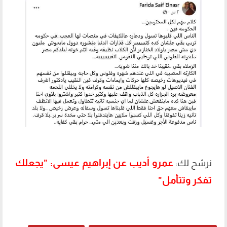
عمرو أديب عن إبراهيم عيسى: "يجعلك
نرشح لك:
تفكر وتتأمل"