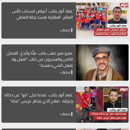
عماد أنور يكتب: أعراض انسحاب كأس
العالم.. المقارنة تفسد رحلة التعافي
منصات
عمرو منير دهب يكتب: قلِّدْ وأبدِعْ.. الفصل
الثامن والعشرون من كتاب "افعل ولا
تفعل الشيء نفسه"
منصات
عماد أنور يكتب: عندما تخلى "مو" عن حذائه
وعزلته.. صلاح الذي ينتظر عريس "مكة"
منصات