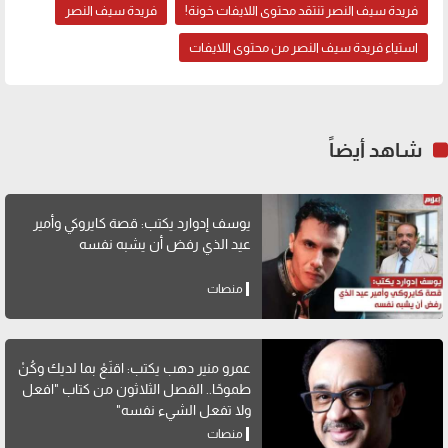
فريدة سيف النصر تنتقد محتوى اللايفات خونة!
فريدة سيف النصر
استياء فريدة سيف النصر من محتوى اللايفات
شاهد أيضاً
يوسف إدوارد يكتب: قصة كايروكي وأمير
عيد الذي رفض أن يشبه نفسه
منصات
عمرو منير دهب يكتب: اقنَعْ بما لديك وكُنْ
طموحًا.. الفصل الثلاثون من كتاب "افعل
ولا تفعل الشيء نفسه"
منصات