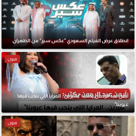
انطلاق عرض الفيلم السعودي "عكس سير" من الظهران
فنون
أيمن عبد الرحمن يكتب: "شيرين.. المرايا اللي بنحب فيها
عيوبنا"
فنون