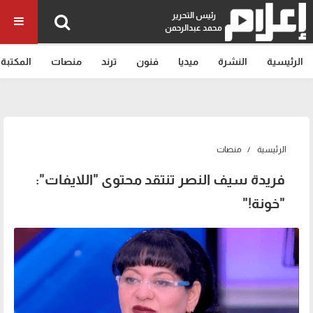
رئيس التحرير
محمد عبدالرحمن
الرئيسية
النشرة
ميديا
فنون
ترند
منصات
المكتبة
الرئيسية
منصات
فريدة سيف النصر تنتقد محتوى "اللايفات":
"خونة!"