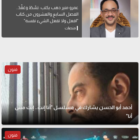
عمرو منير دهب يكتب: بَسِّطْ وعَقِّدْ..
الفصل السابع والعشرون من كتاب
"افعل ولا تفعل الشيء نفسه"
منصات
فنون
أحمد أبو الحسن يشارك في مسلسل "أنا إنت.. إنت مش
أنا"
فنون