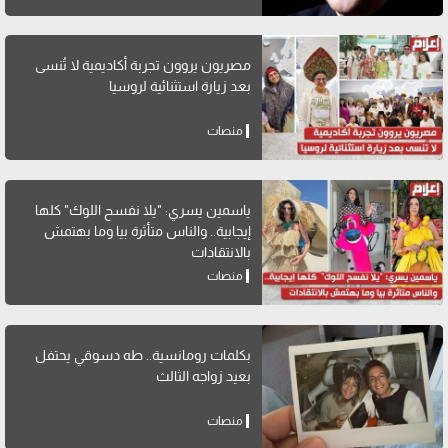
مصريون يروون تجربة أكاديمية لا تُنسى
بعد زيارة استثنائية لروسيا
منصات
ياسمين يسري: "يلا نفسح اللوك" كلها
إيجابية.. والناس متأثرة بيا وما بهتمش
بالانتقادات
منصات
بكلمات رومانسية.. طه دسوقي يحتفل
بعيد زواجه الثالث
منصات