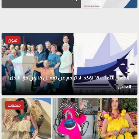
فنون
"المهن التمثيلية" تؤكد: لا تراجع عن تفعيل قانون حق الأداء
العلني
منصات