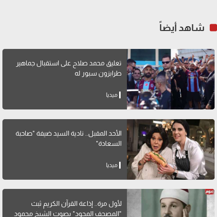
شاهد أيضاً
تعليق محمد صلاح على استقبال جماهير
طرابزون سبور له
ميديا
الأحد المقبل.. نادية السيد ضيفة "صاحبة
السعادة"
ميديا
لأول مرة.. إذاعة القرآن الكريم ثبث
"المصحف المجود" بصوت الشيخ محمود