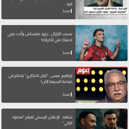
البنا
ميديا
بسبب الزلزال.. زيزو: متنساش وأنت بتبني
لدنيتك تبني لآخرتك!
ميديا
إبراهيم عيسى: "كيان احتكاري" يتحكم في
صناعة السينما الآن!
ميديا
شاهد.. الإعلان الرسمي لفيلم "محمود
التاني"