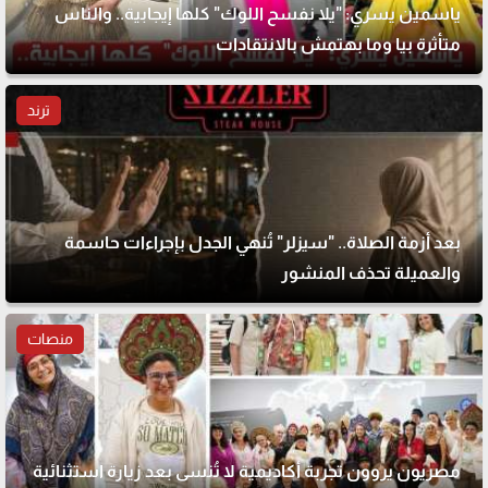
ياسمين يسري: "يلا نفسح اللوك" كلها إيجابية.. والناس
متأثرة بيا وما بهتمش بالانتقادات
ترند
بعد أزمة الصلاة.. "سيزلر" تُنهي الجدل بإجراءات حاسمة
والعميلة تحذف المنشور
منصات
مصريون يروون تجربة أكاديمية لا تُنسى بعد زيارة استثنائية