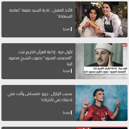
الأحد المقبل.. نادية السيد ضيفة "صاحبة
السعادة"
ميديا
لأول مرة.. إذاعة القرآن الكريم ثبث
"المصحف المجود" بصوت الشيخ محمود
البنا
ميديا
بسبب الزلزال.. زيزو: متنساش وأنت بتبني
لدنيتك تبني لآخرتك!
ميديا