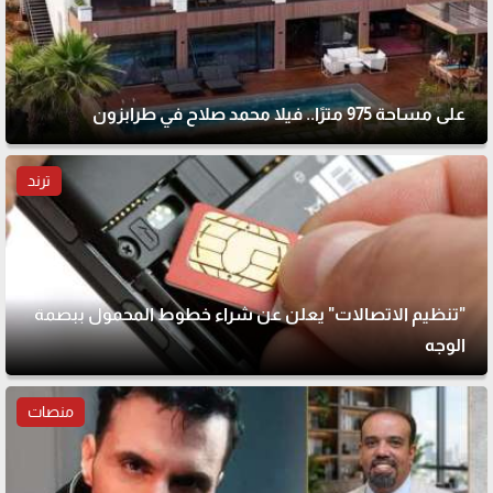
على مساحة 975 مترًا.. فيلا محمد صلاح في طرابزون
ترند
"تنظيم الاتصالات" يعلن عن شراء خطوط المحمول ببصمة
الوجه
منصات