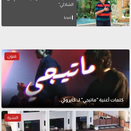
الشاذلي"
ميديا
فنون
كلمات أغنية "ماتيجي" لــ كايروكي
النشرة