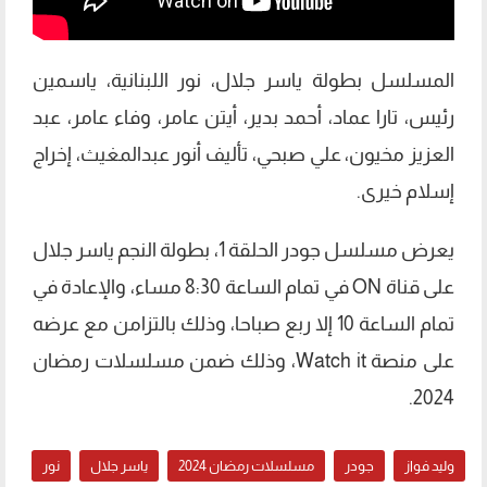
المسلسل بطولة ياسر جلال، نور اللبنانية، ياسمين
رئيس، تارا عماد، أحمد بدير، أيتن عامر، وفاء عامر، عبد
العزيز مخيون، علي صبحي، تأليف أنور عبدالمغيث، إخراج
إسلام خيرى.
يعرض مسلسل جودر الحلقة 1، بطولة النجم ياسر جلال
على قناة ON في تمام الساعة 8:30 مساء، والإعادة في
تمام الساعة 10 إلا ربع صباحا، وذلك بالتزامن مع عرضه
على منصة Watch it، وذلك ضمن مسلسلات رمضان
2024.
وليد فواز
جودر
مسلسلات رمضان 2024
ياسر جلال
نور