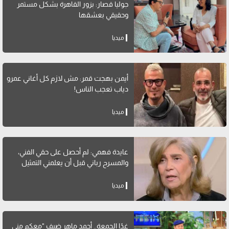
جوليا قصار: بزور القاهرة بشكل مستمر
وحقيقي بعشقها
ميديا
أيمن بهجت قمر: مش لازم كل أغاني عمرو
دياب تعجب الناس!
ميديا
عايدة فهمي: لم أحصل على حقي الفني،
والمسرح رباني قبل أن يعلمني التمثيل
ميديا
غدًا الجمعة.. أحمد ماهر ضيف "معكم منى