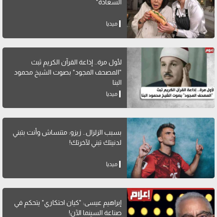
السعادة"
ميديا
لأول مرة.. إذاعة القرآن الكريم ثبث
"المصحف المجود" بصوت الشيخ محمود
البنا
ميديا
بسبب الزلزال.. زيزو: متنساش وأنت بتبني
لدنيتك تبني لآخرتك!
ميديا
إبراهيم عيسى: "كيان احتكاري" يتحكم في
صناعة السينما الآن!