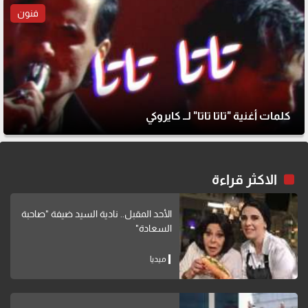
فنون
كلمات أغنية "تاتا تاتا" لــ كايروكي
الاكثر قراءة
الأحد المقبل.. نادية السيد ضيفة "صاحبة
السعادة"
ميديا