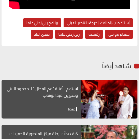
أستاذ طب الحالات الحرجة بالقصر العيني
برنامج ربي زدني علما
حسام موافي
رئيسية
ربي زدني علما
صدى البلد
شاهد أيضاً
استمع.. أغنية "عم المجال" لـ محمود الليثي
وشيرين عبد الوهاب
ميديا
كيف بدأت رحلة مركز المنصورة للحفريات