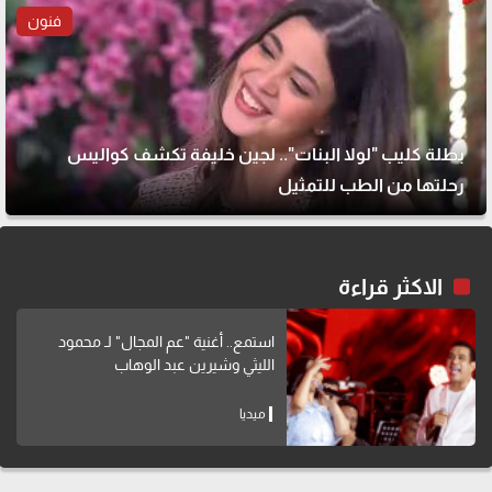
فنون
بطلة كليب "لولا البنات".. لجين خليفة تكشف كواليس
رحلتها من الطب للتمثيل
الاكثر قراءة
استمع.. أغنية "عم المجال" لـ محمود
الليثي وشيرين عبد الوهاب
ميديا