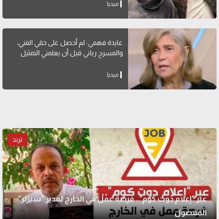
ميديا
عايدة فهمي: لم أحصل على حقي الفني،
والمسرح رباني قبل أن يعلمني التمثيل
ميديا
ترند
عبر "إعلام دوت كوم".. فرصة عمل في الخارج لمدير "سيزلر"
المفصول