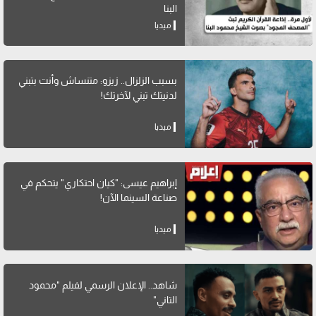
البنا
ميديا
بسبب الزلزال.. زيزو: متنساش وأنت بتبني
لدنيتك تبني لآخرتك!
ميديا
إبراهيم عيسى: "كيان احتكاري" يتحكم في
صناعة السينما الآن!
ميديا
شاهد.. الإعلان الرسمي لفيلم "محمود
التاني"