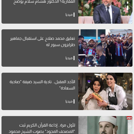
الفقارية؟ الدكتور هشام سلام يوضح
ميديا
تعليق محمد صلاح على استقبال جماهير
طرابزون سبور له
ميديا
الأحد المقبل.. نادية السيد ضيفة "صاحبة
السعادة"
ميديا
لأول مرة.. إذاعة القرآن الكريم ثبث
"المصحف المجود" بصوت الشيخ محمود