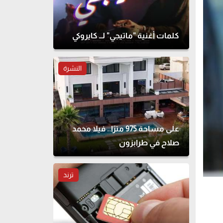
كلمات أغنية "ماتيجي" لــ كايروكي
النشرة
على مساحة 975 مترًا.. فيلا محمد
صلاح في طرابزون
ترند