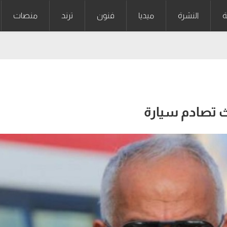
ة
النشرة
ميديا
فنون
ترند
منصات
ث تصادم سيارة