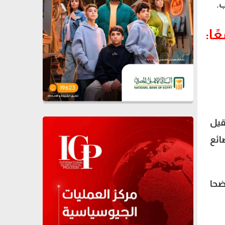
ب.
ًا:
قيل
ائع
ضحا