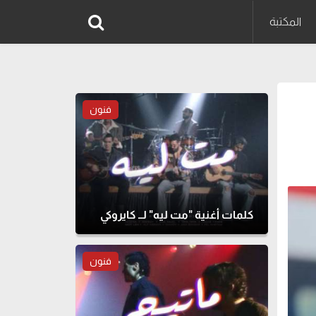
المكتبة
فنون
كلمات أغنية "مت ليه" لــ كايروكي
فنون