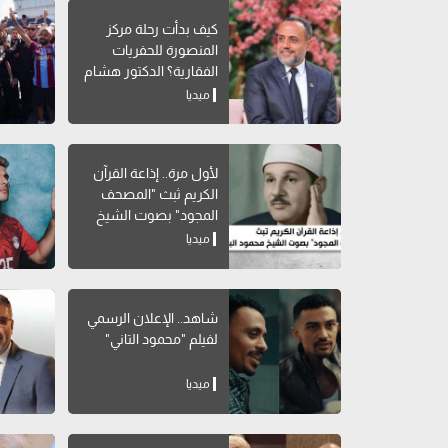
كيف بدأت رحلة مركز
المنصورة للحفريات
الفقارية؟ الدكتور هشام
سلام يوضح
ميديا
لأول مرة.. إذاعة القرآن
الكريم ثبث "المصحف
المجود" بصوت الشيخ
محمود البنا
ميديا
شاهد.. الإعلان الرسمي
لفيلم "محمود التاني"
ميديا