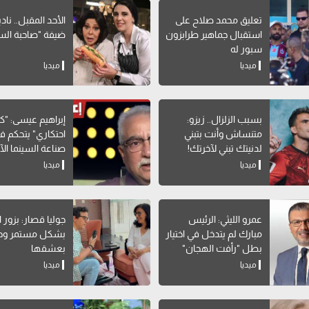
تعليق محمد صلاح على
الأحد المقبل.. ناد
استقبال جماهير طرابزون
ضيفة "صاحبة الس
سبور له
ميديا
ميديا
بسبب الزلزال.. زيزو:
إبراهيم عيسى: "ك
متنساش وأنت بتبني
احتكاري" يتحكم ف
لدنيتك تبني لآخرتك!
صناعة السينما الآ
ميديا
ميديا
عمرو الليثي: الرئيس
جوليا قصار: بزور 
مبارك لم يتدخل في اختيار
بشكل مستمر وح
بطل "رأفت الهجان"
بعشقها
ميديا
ميديا