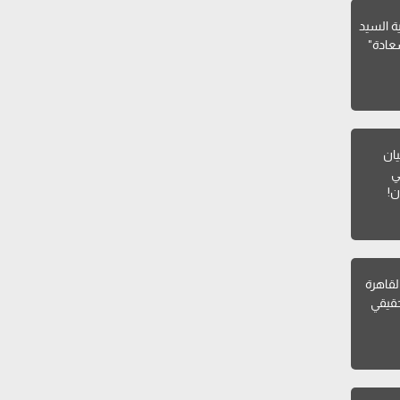
ية السيد
عادة"
يان
ي
ن!
القاهرة
قيقي