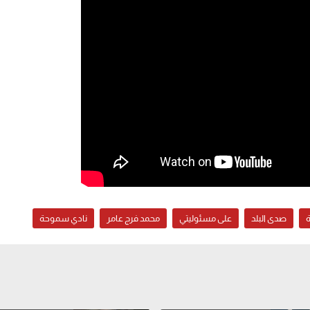
ة
صدى البلد
على مسئوليتي
محمد فرج عامر
نادي سموحة