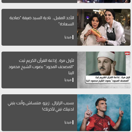
الأحد المقبل.. نادية السيد ضيفة "صاحبة
السعادة"
ميديا
لأول مرة.. إذاعة القرآن الكريم ثبث
"المصحف المجود" بصوت الشيخ محمود
البنا
ميديا
بسبب الزلزال.. زيزو: متنساش وأنت بتبني
لدنيتك تبني لآخرتك!
ميديا