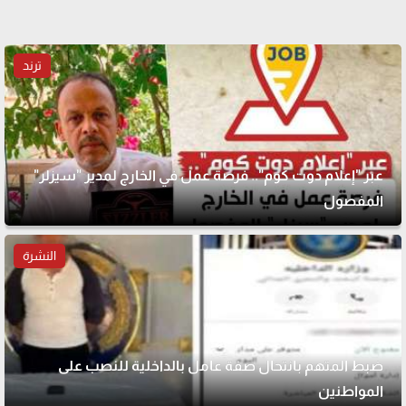
ترند
عبر "إعلام دوت كوم".. فرصة عمل في الخارج لمدير "سيزلر"
المفصول
النشرة
ضبط المتهم بانتحال صفة عامل بالداخلية للنصب على
المواطنين