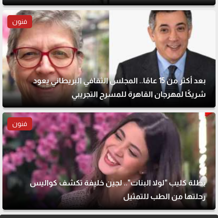
فنون
بعد أكثر من 15 عامًا.. المجلس الثقافي البريطاني يعود
شريكًا لمهرجان القاهرة للمسرح التجريبي
فنون
بطلة كليب "لولا البنات".. لجين خليفة تكشف كواليس
رحلتها من الطب للتمثيل