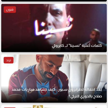
فنون
كلمات أغنية "نسينا" لــ كايروكي
ترند
بعد انتقاله لطرابزون سبور.. كيف تشاهد مباريات محمد
صلاح بالدوري التركي؟