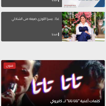
ميديا
غدًا.. يسرا اللوزي ضيفة منى الشاذلي
ميديا
فنون
كلمات أغنية "تاتا تاتا" لــ كايروكي