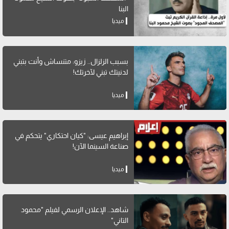
البنا
ميديا
بسبب الزلزال.. زيزو: متنساش وأنت بتبني
لدنيتك تبني لآخرتك!
ميديا
إبراهيم عيسى: "كيان احتكاري" يتحكم في
صناعة السينما الآن!
ميديا
شاهد.. الإعلان الرسمي لفيلم "محمود
التاني"