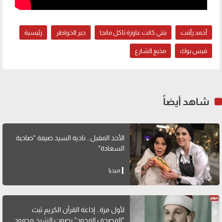
أحمد رأفت
بنتي كانت عاوزة تاكل مانجا
جبر الخواطر
رئيسية
فيس بوك
مذيع الشارع
شاهد أيضاً
الأحد المقبل.. نادية السيد ضيفة "صاحبة
السعادة"
ميديا
لأول مرة.. إذاعة القرآن الكريم ثبث
"المصحف المجود" بصوت الشيخ محمود