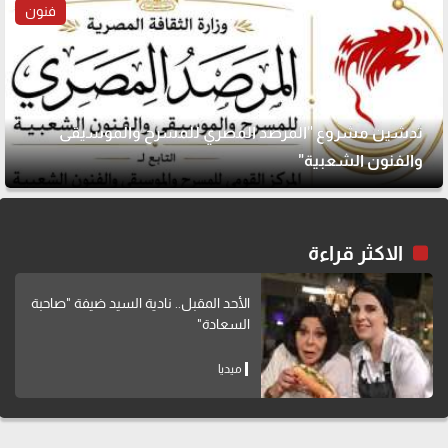
فنون
تدشين مشروع "المرصد المصري للمسرح والموسيقى
والفنون الشعبية"
الاكثر قراءة
الأحد المقبل.. نادية السيد ضيفة "صاحبة
السعادة"
ميديا