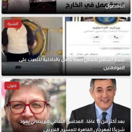
المفصول
النشرة
ضبط المتهم بانتحال صفة عامل بالداخلية للنصب على
المواطنين
فنون
بعد أكثر من 15 عامًا.. المجلس الثقافي البريطاني يعود
شريكًا لمهرجان القاهرة للمسرح التجريبي