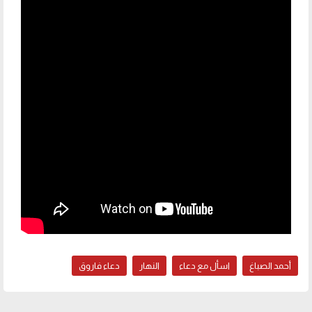
أحمد الصباغ
اسأل مع دعاء
النهار
دعاء فاروق