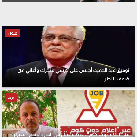
فنون
توفيق عبد الحميد: أجلس على كرسي متحرك وأعاني من
ضعف النظر
ترند
عبر "إعلام دوت كوم".. فرصة عمل في الخارج لمدير "سيزلر"