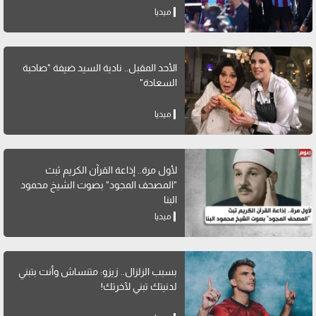
ميديا
الأحد المقبل.. نادية السيد ضيفة "صاحبة
السعادة"
ميديا
لأول مرة.. إذاعة القرآن الكريم ثبث
"المصحف المجود" بصوت الشيخ محمود
البنا
ميديا
بسبب الزلزال.. زيزو: متنساش وأنت بتبني
لدنيتك تبني لآخرتك!