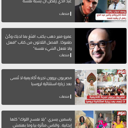
عيد الذي رفض أن يشبه نفسه
منصات
عمرو منير دهب يكتب: اقنَعْ بما لديك وكُنْ
طموحًا.. الفصل الثلاثون من كتاب "افعل
ولا تفعل الشيء نفسه"
منصات
مصريون يروون تجربة أكاديمية لا تُنسى
بعد زيارة استثنائية لروسيا
منصات
ياسمين يسري: "يلا نفسح اللوك" كلها
إيجابية.. والناس متأثرة بيا وما بهتمش