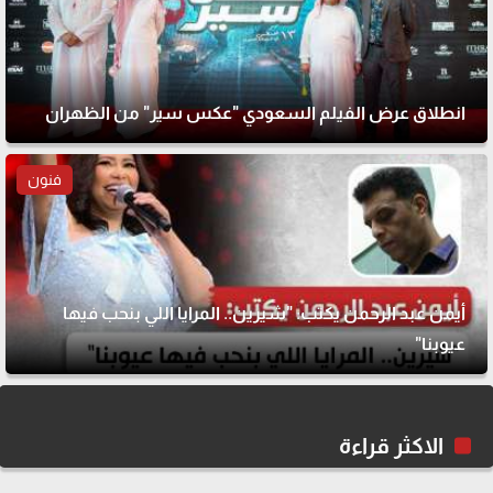
انطلاق عرض الفيلم السعودي "عكس سير" من الظهران
فنون
أيمن عبد الرحمن يكتب: "شيرين.. المرايا اللي بنحب فيها
عيوبنا"
الاكثر قراءة