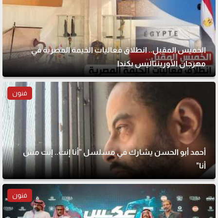
الخميس المقبل.. انطلاق فعاليات الخيمة المصرية في
مهرجان الأورينتاليس بكندا
فنون
أحمد أبو الحسن يشارك في مسلسل "أنا إنت.. إنت مش
أنا"
فنون