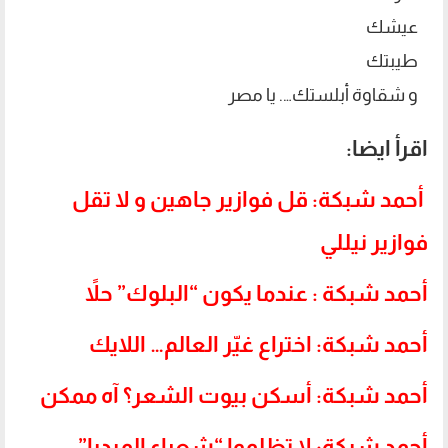
عيشك
طيبتك
و شقاوة أبلستك…. يا مصر
اقرأ ايضا:
أحمد شبكة: قل فوازير جاهين و لا تقل
فوازير نيللي
أحمد شبكة : عندما يكون “البلوك” حلاً
أحمد شبكة: اختراع غيّر العالم… اللايك
أحمد شبكة: أسكن بيوت الشعر؟ آه ممكن
أحمد شبكة: لا تظلموا “شعراء الميديا”