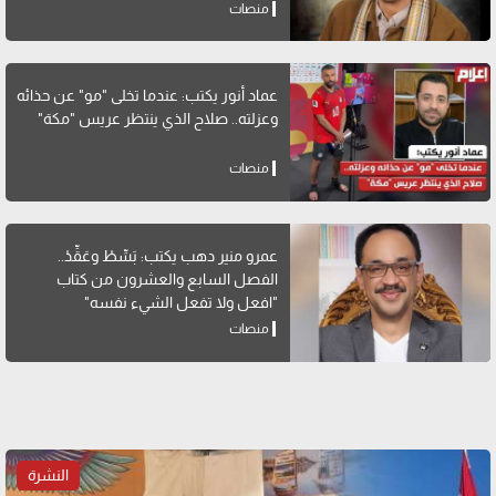
منصات
عماد أنور يكتب: عندما تخلى "مو" عن حذائه
وعزلته.. صلاح الذي ينتظر عريس "مكة"
منصات
عمرو منير دهب يكتب: بَسِّطْ وعَقِّدْ..
الفصل السابع والعشرون من كتاب
"افعل ولا تفعل الشيء نفسه"
منصات
النشرة