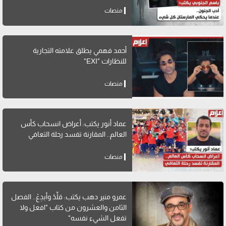
منصات
أحمد فهمي يطلق علامته التجارية
للنظارات "EXI"
منصات
عماد أنور يكتب: أعراض انسحاب كأس
العالم.. المقارنة تفسد رحلة التعافي
منصات
عمرو منير دهب يكتب: قلِّدْ وأبدِعْ.. الفصل
الثامن والعشرون من كتاب "افعل ولا
تفعل الشيء نفسه"