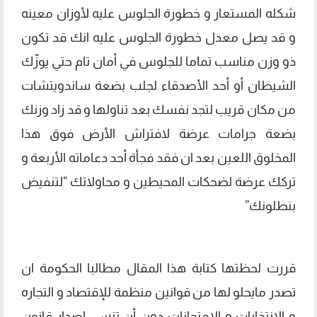
شكله المستعار و خطورة الجلوس عليه لأوزان معينه
و قد يصل معدل خطورة الجلوس عليه انك قد تكون
ذو وزن مناسب تماما للجلوس في أمان تام حتي يوزّك
الشيطان أو أحد الأصدقاء لجلب بضعة ساندويتشات
من مكان قريب لتجد نفسك بعد تناولها و قد زاد وزنك
بضعة جرامات عرضة لافتراش الأرض فوق هذا
المخلوق اللعين بعد ان فقد فجأة أحد دعاماته الأربعة و
تركك عرضة لضحكات المحيطين و محاولاتك “لتنفيض
بنطلونك”
قررت لحظتها كتابة هذا المقال مطالبا الحكومة ان
تصدر مايحلو لها من قوانين منظمة للإقتصاد و التجاره
و الانتخابات و الامتحانات دون أن تنسي اصدار قانون