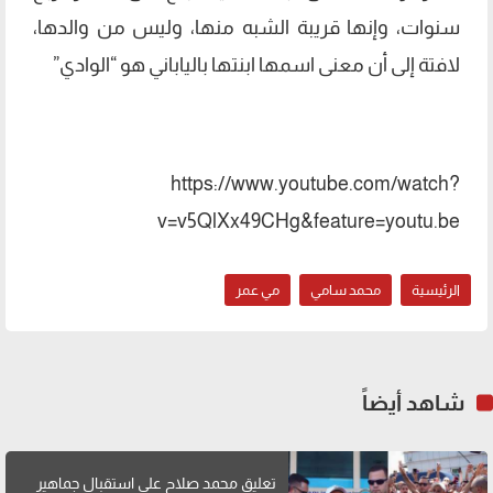
سنوات، وإنها قريبة الشبه منها، وليس من والدها،
لافتة إلى أن معنى اسمها ابنتها بالياباني هو “الوادي”
https://www.youtube.com/watch?
v=v5QlXx49CHg&feature=youtu.be
الرئيسية
محمد سامي
مي عمر
شاهد أيضاً
تعليق محمد صلاح على استقبال جماهير