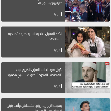
طرابزون سبور له
ميديا
الأحد المقبل.. نادية السيد ضيفة "صاحبة
السعادة"
ميديا
لأول مرة.. إذاعة القرآن الكريم ثبث
"المصحف المجود" بصوت الشيخ محمود
البنا
ميديا
بسبب الزلزال.. زيزو: متنساش وأنت بتبني
لدنيتك تبني لآخرتك!