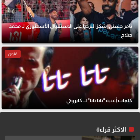
تامر حسني: شكرًا لتركيا على الاستقبال الأسطوري لـ محمد
صلاح
فنون
كلمات أغنية "تاتا تاتا" لــ كايروكي
الاكثر قراءة