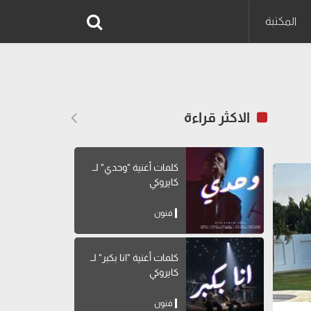
المكتبة
الاكثر قراءة
كلمات أغنية "وحدي" لــ
كايروكي
فنون
كلمات أغنية "انا بكبر" لــ
كايروكي
فنون