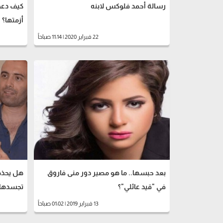
رسالة أحمد فلوكس لابنه
كيف دعم
أزمتها؟
22 فبراير 2020 | 11:14 صباحاً
بعد حبسها.. ما هو مصير دور منى فاروق
هل يحذف
في "قيد عائلي"؟
تجسدها 
13 فبراير 2019 | 01:02 صباحاً