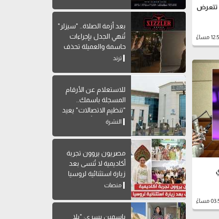
 تتعرض
بعد أزمة الصلاة.. "سيزلر"
تُنهي الجدل بإجراءات
حاسمة والعميلة تحذف
المنشور
ترند
للاستعلام عن الأرقام
المسجلة باسمك..
"تنظيم الاتصالات" يعيد
إتاحة خدمة "أرقامي" عبر
النشرة
My NTRA
مصريون يروون تجربة
أكاديمية لا تُنسى بعد
ي
زيارة استثنائية لروسيا
منصات
ياسمين يسري: "يلا