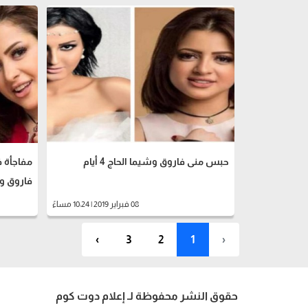
حبس منى فاروق وشيما الحاج 4 أيام
مفاجأة ف
فاروق وش
08 فبراير 2019 | 10:24 مساءً
›
3
2
1
‹
حقوق النشر محفوظة لـ إعلام دوت كوم