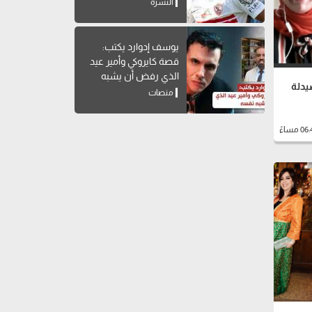
تاريخه
النشرة
يوسف إدوارد يكتب:
قصة كايروكي وأمير عيد
الذي رفض أن يشبه
يدلة
نفسه
منصات