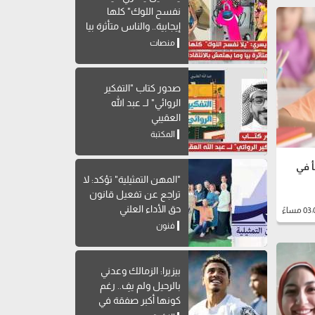
نفسح اللوك" كلها
إيجابية.. والناس متأثرة بيا
وما بهتمش بالانتقادات
منصات
صدور كتاب "التفكير
الروائي" لــ عبد الله
العقيبي
المكتبة
أ في
"المهن التمثيلية" تؤكد: لا
تراجع عن تفعيل قانون
حق الأداء العلني
فنون
بيزيرا: الزمالك وعدني
بالرحيل ولم يفِ.. رغم
كونها أكبر صفقة في