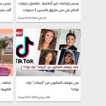
بسبب إيحاءات غير أخلاقية.. تفاصيل حيثيات
الحكم على منى فاروق بالسجن 3 سنوات
ألف جنيه
30 يناير 2025 | 03:19 مساءً
متى يتوقف الفنانون عن "لايفات" تيك
شاهد.. ر
توك؟
الثانوية 
06 سبتمبر 2024 | 01:21 مساءً