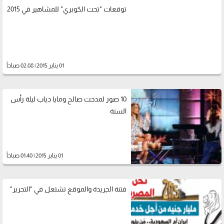
توقعات "تحت الكوبري" للمشاهير في 2015
01 يناير 2015 | 02:08 صباحاً
10 صور لمدحت صالح ومايا دياب ليلة رأس
السنة
01 يناير 2015 | 01:40 صباحاً
فتنة الجريدة والموقع تشتعل في "التحرير"