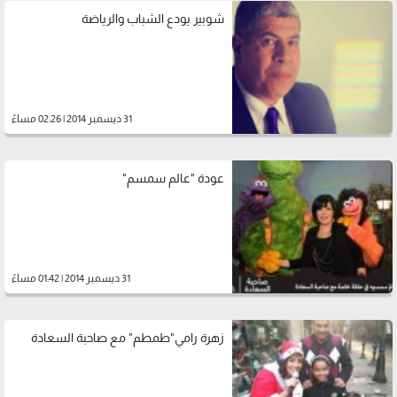
شوبير يودع الشباب والرياضة‎
31 ديسمبر 2014 | 02:26 مساءً
عودة "عالم سمسم"
31 ديسمبر 2014 | 01:42 مساءً
زهرة رامي"طمطم" مع صاحبة السعادة