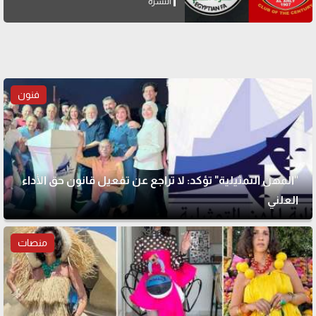
النشرة
فنون
"المهن التمثيلية" تؤكد: لا تراجع عن تفعيل قانون حق الأداء
العلني
منصات