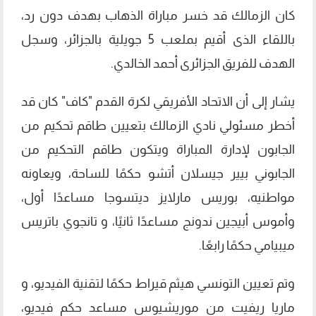
كان الزمالك قد خسر مباراة الذهاب بهدف دون رد،
باللقاء الذى أقيم بملعب 5 جويلية بالجزائر، وسجل
الهدف للفريق الجزائرى أحمد الخالدي.
يشار إلى أن الاتحاد الأفريقي لكرة القدم "كاف" كان قد
أخطر مسئولي نادي الزمالك بتعيين طاقم تحكيم من
الجابون لإدارة المباراة ويتكون طاقم التحكيم من
الجابوني بيير جيسلان أتشو حكمًا للساحة، ويعاونه
مواطنيه، بوريس مارلايز ديتسوجا مساعدًا أول،
وأموس أبيجين ندونج مساعدًا ثانيًا، و تانجوي باتريس
ميبيامي حكمًا رابعًا.
وتم تعيين التونسي هيثم قيراط حكمًا لتقنية الفيديو، و
ماريا ريفيت من موريشيوس مساعد حكم فيديو،