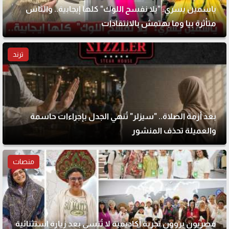
ياسمين يسري: "يلا نفسح اللوك" كلها إيجابية.. والناس
متأثرة بيا وما بهتمش بالانتقادات
ترند
بعد أزمة الصلاة.. "سيزلر" تُنهي الجدل بإجراءات حاسمة
والعميلة تحذف المنشور
منصات
مصريون يروون تجربة أكاديمية لا تُنسى بعد زيارة استثنائية