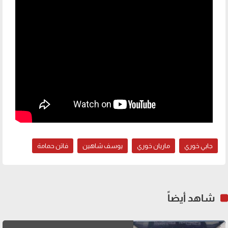
جابي خوري
ماريان خوري
يوسف شاهين
فاتن حمامة
شاهد أيضاً