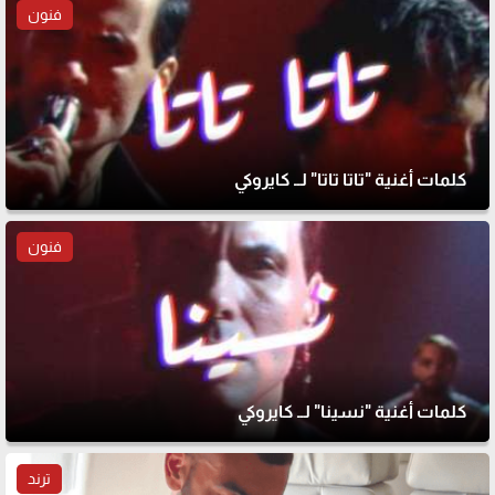
فنون
كلمات أغنية "تاتا تاتا" لــ كايروكي
فنون
كلمات أغنية "نسينا" لــ كايروكي
ترند