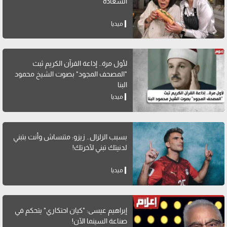
السعادة"
ميديا
لأول مرة.. إذاعة القرآن الكريم ثبث
"المصحف المجود" بصوت الشيخ محمود
البنا
ميديا
بسبب الزلزال.. زيزو: متنساش وأنت بتبني
لدنيتك تبني لآخرتك!
ميديا
إبراهيم عيسى: "كيان احتكاري" يتحكم في
صناعة السينما الآن!