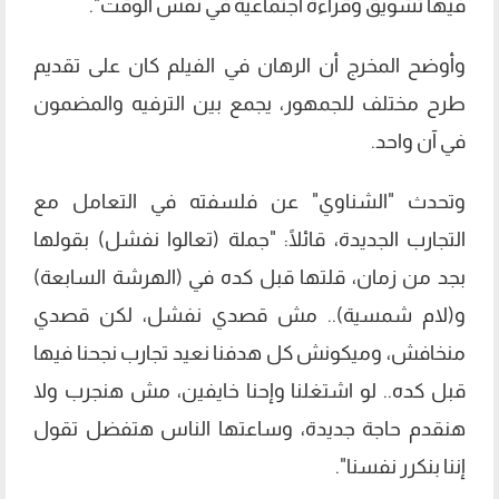
فيها تشويق وقراءة اجتماعية في نفس الوقت".
وأوضح المخرج أن الرهان في الفيلم كان على تقديم
طرح مختلف للجمهور، يجمع بين الترفيه والمضمون
في آن واحد.
وتحدث "الشناوي" عن فلسفته في التعامل مع
التجارب الجديدة، قائلًا: "جملة (تعالوا نفشل) بقولها
بجد من زمان، قلتها قبل كده في (الهرشة السابعة)
و(لام شمسية).. مش قصدي نفشل، لكن قصدي
منخافش، وميكونش كل هدفنا نعيد تجارب نجحنا فيها
قبل كده.. لو اشتغلنا وإحنا خايفين، مش هنجرب ولا
هنقدم حاجة جديدة، وساعتها الناس هتفضل تقول
إننا بنكرر نفسنا".