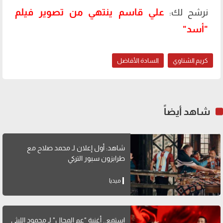
علي قاسم ينتهي من تصوير فيلم
نرشح لك:
"أسد"
كريم الشناوي
السادة الأفاضل
شاهد أيضاً
شاهد: أول إعلان لـ محمد صلاح مع
طرابزون سبور التركي
ميديا
استمع.. أغنية "عم المجال" لـ محمود الليثي