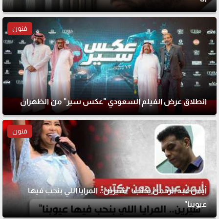
فنون
انطلاق عرض الفيلم السعودي "عكس سير" من الظهران
فنون
أيمن عبد الرحمن يكتب: "شيرين.. المرايا اللي بنحب فيها
عيوبنا"