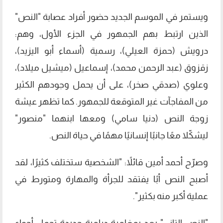
ويستمر في الموسم الجديد حضور أفراد عصابة "النص"
الذين ارتبط بهم الجمهور في الجزء الأول، وهم:
درويش (حمزة العيلي)، رسمية (أسماء أبو اليزيد)،
زقزوق (عبد الرحمن محمد)، إسماعيل (ميشيل ميلاد)،
وعلوي (صدقي صخر)، على أن يحمل وجودهم الكثير
من المفاجآت غير المتوقعة للجمهور. كما تظهر عيشة
زوجة النص (دنيا سامي) ومعها ابنهما "منصور"
ليشكّلا معًا جانبًا إنسانيًا مهمًا في حياة النص.
وصرّح أحمد أمين قائلاً: "الشخصية ستختلف كثيرًا، لقد
أصبح النص أبًا يفتقد للجرأة والمهارة ومتورط في
عملية أكبر منه بكثير".