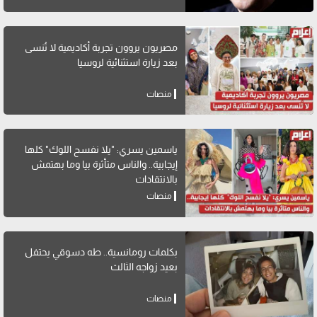
مصريون يروون تجربة أكاديمية لا تُنسى
بعد زيارة استثنائية لروسيا
منصات
ياسمين يسري: "يلا نفسح اللوك" كلها
إيجابية.. والناس متأثرة بيا وما بهتمش
بالانتقادات
منصات
بكلمات رومانسية.. طه دسوقي يحتفل
بعيد زواجه الثالث
منصات