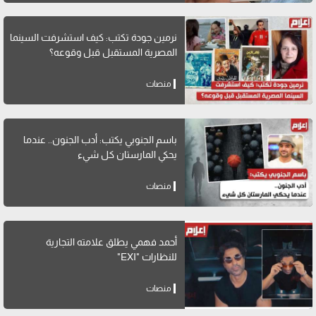
نرمين جودة تكتب: كيف استشرفت السينما
المصرية المستقبل قبل وقوعه؟
منصات
باسم الجنوبي يكتب: أدب الجنون.. عندما
يحكي المارستان كل شيء
منصات
أحمد فهمي يطلق علامته التجارية
للنظارات "EXI"
منصات