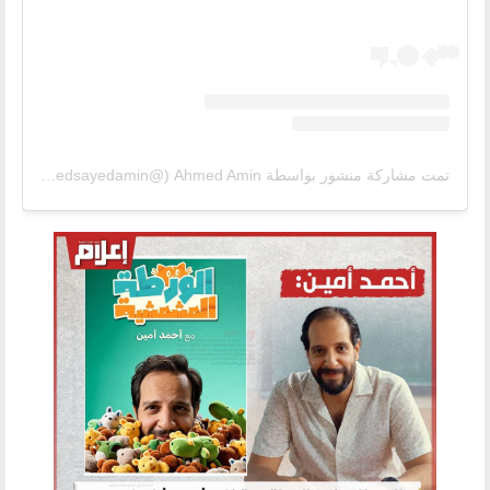
تمت مشاركة منشور بواسطة ‏‎Ahmed Amin‎‏ (@‏‎ahmedsayedamin‎‏)