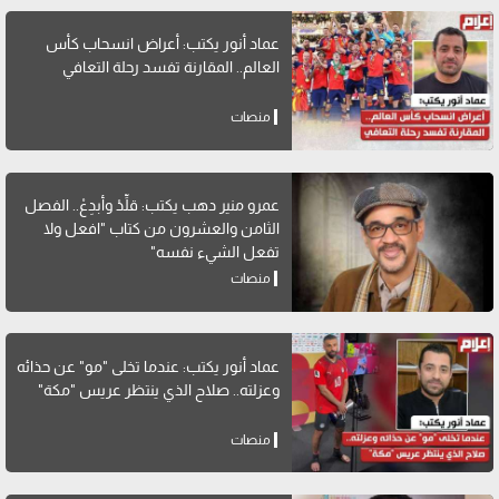
عماد أنور يكتب: أعراض انسحاب كأس
العالم.. المقارنة تفسد رحلة التعافي
منصات
عمرو منير دهب يكتب: قلِّدْ وأبدِعْ.. الفصل
الثامن والعشرون من كتاب "افعل ولا
تفعل الشيء نفسه"
منصات
عماد أنور يكتب: عندما تخلى "مو" عن حذائه
وعزلته.. صلاح الذي ينتظر عريس "مكة"
منصات