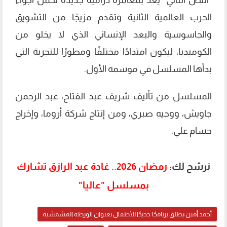
"النص التاني" يعد بمغامرة درامية جديدة تحمل أجواء
الحرب العالمية الثانية وتقدم مزيجًا من التشويق
والجاسوسية والبعد الإنساني الذي لا يخلو من
الكوميديا، ليكون امتدادًا مختلفًا ومطورًا للتجربة التي
بدأها المسلسل في موسمه الأول.
المسلسل من تأليف شريف عبد الفتاح، عبد الرحمن
جاويش، ووجيه صبري، ومن إنتاج شركة أروما، وإخراج
حسام علي.
نرشح لك:
رمضان 2026.. غادة عبد الرازق تشارك
بمسلسل "عاليا"
أحمد أمين يطلق برنامجًا جديدًا للأطفال بعنوان الورطة المشمشية