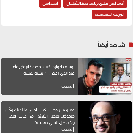
أحمد أمين يطلق برنامجًا جديدًا للأطفال
أحمد أمين
الورطة المشمشية
شاهد أيضاً
يوسف إدوارد يكتب: قصة كايروكي وأمير
عيد الذي رفض أن يشبه نفسه
منصات
عمرو منير دهب يكتب: اقنَعْ بما لديك وكُنْ
طموحًا.. الفصل الثلاثون من كتاب "افعل
ولا تفعل الشيء نفسه"
منصات