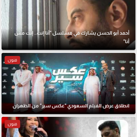
أحمد أبو الحسن يشارك في مسلسل "أنا إنت.. إنت مش
أنا"
فنون
انطلاق عرض الفيلم السعودي "عكس سير" من الظهران
فنون