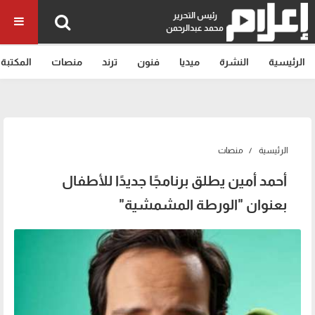
رئيس التحرير
محمد عبدالرحمن
الرئيسية
النشرة
ميديا
فنون
ترند
منصات
المكتبة
الرئيسية
منصات
أحمد أمين يطلق برنامجًا جديدًا للأطفال
بعنوان "الورطة المشمشية"