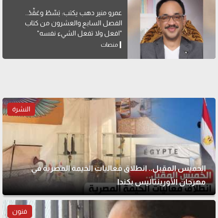
عمرو منير دهب يكتب: بَسِّطْ وعَقِّدْ..
الفصل السابع والعشرون من كتاب
"افعل ولا تفعل الشيء نفسه"
منصات
النشرة
الخميس المقبل.. انطلاق فعاليات الخيمة المصرية في
مهرجان الأورينتاليس بكندا
فنون