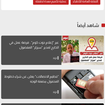
النقابة العامة للأطباء
عملية تكميم معدة لطفلة
شاهد أيضاً
عبر "إعلام دوت كوم".. فرصة عمل في
الخارج لمدير "سيزلر" المفصول
ترند
"تنظيم الاتصالات" يعلن عن شراء خطوط
المحمول ببصمة الوجه
ترند