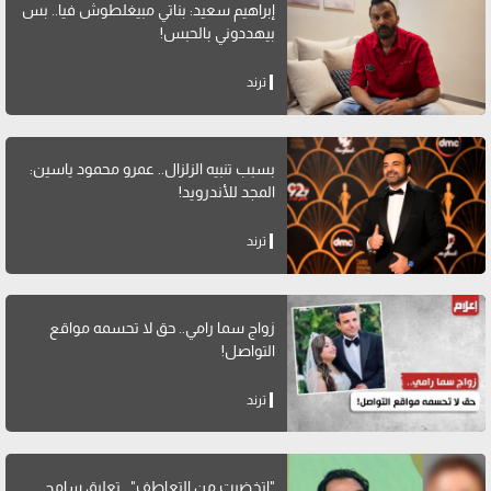
إبراهيم سعيد: بناتي مبيغلطوش فيا.. بس
بيهددوني بالحبس!
ترند
بسبب تنبيه الزلزال.. عمرو محمود ياسين:
المجد للأندرويد!
ترند
زواج سما رامي.. حق لا تحسمه مواقع
التواصل!
ترند
"اتخضيت من التعاطف".. تعليق سامح