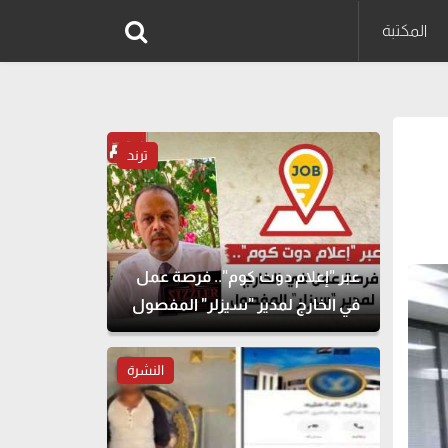
المكتبة
ترند
عبر "إعلام دوت كوم".. فرصة عمل
في الخارج لمدير "سيزلر" المفصول
النشرة