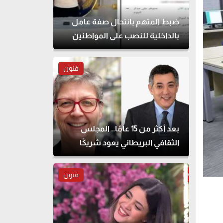
ضبط المتهم بانتحال صفة عامل
بالداخلية للنصب على المواطنين
فنون
بعد أكثر من 15 عامًا.. المجلس
الثقافي البريطاني يعود شريكًا
لمهرجان القاهرة للمسرح التجريبي
فنون