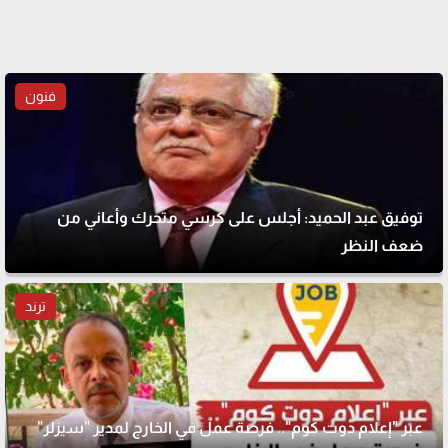
فنون
توفيق عبد الحميد: أجلس على كرسي متحرك وأعاني من
ضعف النظر
ترند
عبر "إعلام دوت كوم".. فرصة عمل في الخارج لمدير "سيزلر"