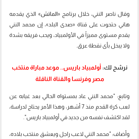
وقال ناصر النني، خلال برنامج «
الماتش
» الذي يقدمه
هاني حتحوت على قناة «صدى البلد»، إن محمد النني
يقدم مستوى مميزاً في الأولمبياد، ويحب فريقه بشدة
ولا يبخل بأى نقطة عرق.
نرشح لك:
أولمبياد باريس.. موعد مباراة منتخب
مصر وفرنسا والقناة الناقلة
وتابع: "محمد النني عاد بمستواه الحالي بعد غيابه عن
لعب كرة القدم منذ 7 أشهر، وهذا الأمر يحتاج لدراسة،
لقد اكتشف نفسه من جديد في أولمبياد باريس".
وأضاف: "محمد النني لاعب راجل ويعشق منتخب بلاده،