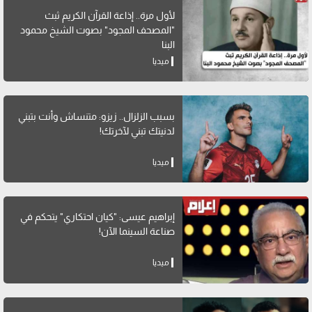
لأول مرة.. إذاعة القرآن الكريم ثبث
"المصحف المجود" بصوت الشيخ محمود
البنا
ميديا
بسبب الزلزال.. زيزو: متنساش وأنت بتبني
لدنيتك تبني لآخرتك!
ميديا
إبراهيم عيسى: "كيان احتكاري" يتحكم في
صناعة السينما الآن!
ميديا