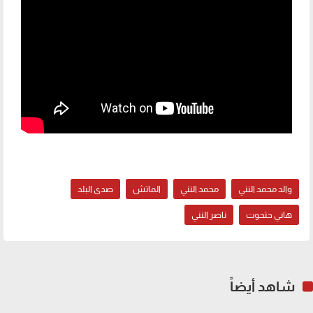
والد محمد النني
محمد النني
الماتش
صدى البلد
هاني حتحوت
ناصر النني
شاهد أيضاً