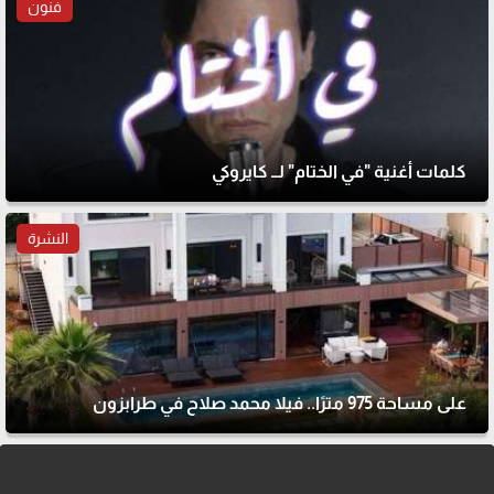
فنون
كلمات أغنية "في الختام" لــ كايروكي
النشرة
على مساحة 975 مترًا.. فيلا محمد صلاح في طرابزون