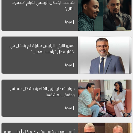
شاهد.. الإعلان الرسمي لفيلم "محمود
التاني"
ميديا
عمرو الليثي: الرئيس مبارك لم يتدخل في
اختيار بطل "رأفت الهجان"
ميديا
جوليا قصار: بزور القاهرة بشكل مستمر
وحقيقي بعشقها
ميديا
أيمن بهجت قمر: مش لازم كل أغاني عمرو