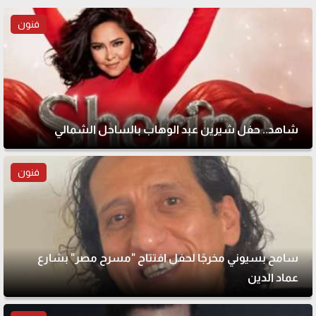
فنون
شاهد.. حفل شيرين عبد الوهاب بالساحل الشمالي
فنون
سامح بسيوني مخرجًا لحفل افتتاح "مسرح مصر" بشارع
عماد الدين