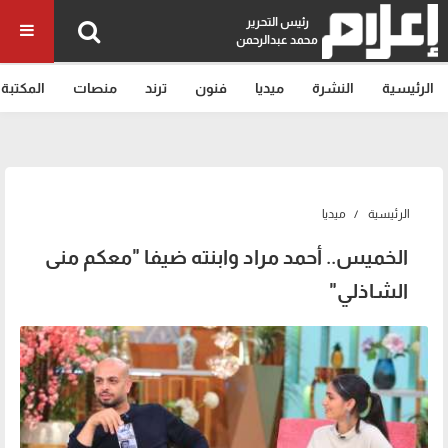
رئيس التحرير
محمد عبدالرحمن
الرئيسية
النشرة
ميديا
فنون
ترند
منصات
المكتبة
الرئيسية
ميديا
الخميس.. أحمد مراد وابنته ضيفا "معكم منى
الشاذلي"