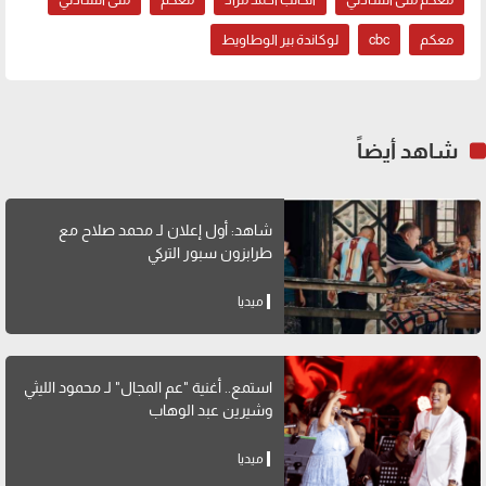
معكم
cbc
لوكاندة بير الوطاويط
شاهد أيضاً
شاهد: أول إعلان لـ محمد صلاح مع
طرابزون سبور التركي
ميديا
استمع.. أغنية "عم المجال" لـ محمود الليثي
وشيرين عبد الوهاب
ميديا