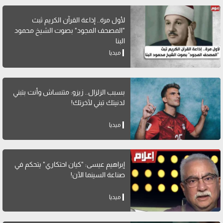
لأول مرة.. إذاعة القرآن الكريم ثبث
"المصحف المجود" بصوت الشيخ محمود
البنا
ميديا
بسبب الزلزال.. زيزو: متنساش وأنت بتبني
لدنيتك تبني لآخرتك!
ميديا
إبراهيم عيسى: "كيان احتكاري" يتحكم في
صناعة السينما الآن!
ميديا