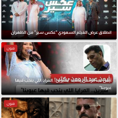
انطلاق عرض الفيلم السعودي "عكس سير" من الظهران
فنون
أيمن عبد الرحمن يكتب: "شيرين.. المرايا اللي بنحب فيها
عيوبنا"
فنون