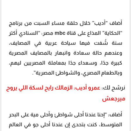
أضاف “أديب” خلال
حلقة مساء السبت
من برنامج
“الحكاية” المذاع على قناة mbc مصر: “السنادي أكتر
سنة شُفت فيها سياحة عربية في المصايف،
وعندهم حالة سعادة وانبهار بالمصايف المصرية
كبيرة جدًا، وسعداء جدًا بمعاملة المصريين ليهم،
وبالطعام المصري، والشواطئ المصرية”.
نرشح لك:
عمرو أديب: الزمالك رايح لسكة اللي يروح
ميرجعش
أضاف: “إحنا عندنا أحلى شواطئ وأحلى مية على البحر
المتوسط، كنت بتحدى إن عندنا أحلى جو في العالم