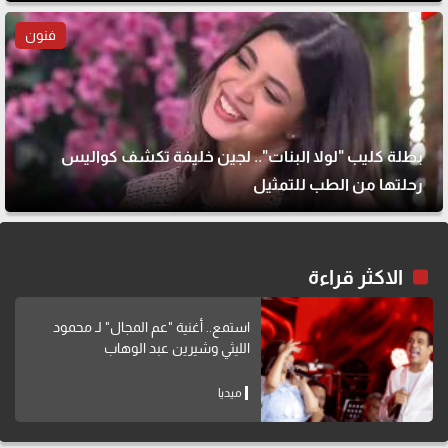
فنون
بطلة كليب "لولا البنات".. لجين خليفة تكشف كواليس
رحلتها من الطب للتمثيل
الاكثر قراءة
استمع.. أغنية "عم المجال" لـ محمود
الليثي وشيرين عبد الوهاب
ميديا