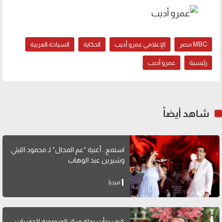
MBC مصر
الإعلامي عمرو أديب
الحكاية
السياحة العربية
رئيسية
عمرو أديب
شاهد أيضاً
استمع.. أغنية "عم المجال" لـ محمود الليثي
وشيرين عبد الوهاب
ميديا
كيف بدأت رحلة مركز المنصورة للحفريات