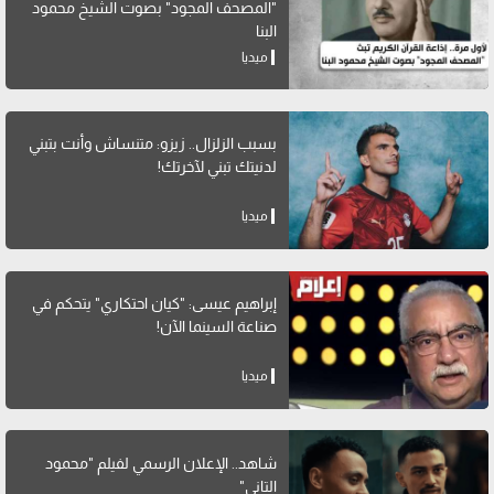
"المصحف المجود" بصوت الشيخ محمود
البنا
ميديا
بسبب الزلزال.. زيزو: متنساش وأنت بتبني
لدنيتك تبني لآخرتك!
ميديا
إبراهيم عيسى: "كيان احتكاري" يتحكم في
صناعة السينما الآن!
ميديا
شاهد.. الإعلان الرسمي لفيلم "محمود
التاني"