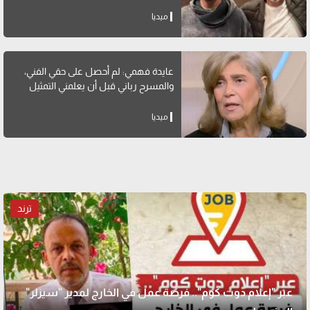
ميديا
عايدة فهمي: لم أحصل على حقي الفني،
والمسرح رباني قبل أن يعلمني التمثيل
ميديا
ترند
عبر "إعلام دوت كوم".. فرصة عمل في الخارج لمدير "سيزلر"