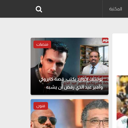
المكتبة
منصات
يوسف إدوارد يكتب: قصة كايروكي
وأمير عيد الذي رفض أن يشبه
نفسه
فنون