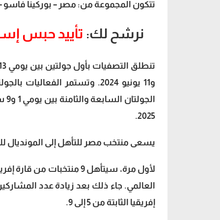
تتكون المجموعة من: مصر – بوركينا فاسو – غي
نرشح لك:
تأييد حبس إسلا
2025.
يسعى منتخب مصر للتأهل إلى المونديال للمرة الرابعة ف
لأول مرة، سيتأهل 9 منتخبا
إفريقيا الثابتة من 5 إلى 9.