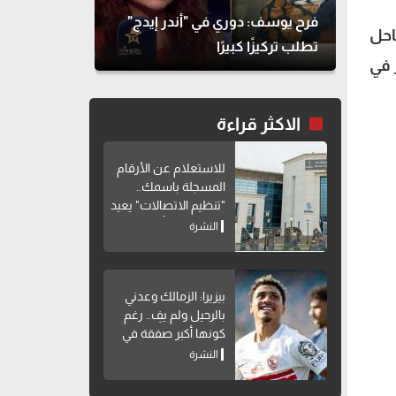
فرح يوسف: دوري في "أندر إيدج"
يوليو 2023 في دولة ساحل
تطلب تركيزًا كبيرًا
 في
الاكثر قراءة
للاستعلام عن الأرقام
المسجلة باسمك..
"تنظيم الاتصالات" يعيد
إتاحة خدمة "أرقامي"
النشرة
عبر My NTRA
بيزيرا: الزمالك وعدني
بالرحيل ولم يفِ.. رغم
كونها أكبر صفقة في
تاريخه
النشرة