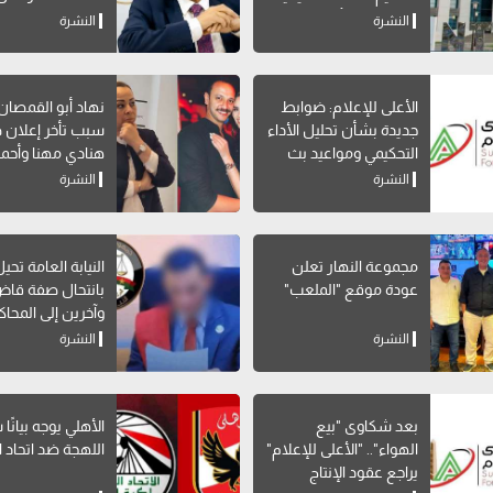
إتاحة خدمة "أرقامي" عبر
الاجتماعي
النشرة
النشرة
My NTRA
الأعلى للإعلام: ضوابط
نهاد أبو القمصا
جديدة بشأن تحليل الأداء
سبب تأخر إعلان 
التحكيمي ومواعيد بث
هنادي مهنا وأحمد
البرامج الرياضية
صالح
النشرة
النشرة
مجموعة النهار تعلن
النيابة العامة تحي
عودة موقع "الملعب"
بانتحال صفة قاض
وآخرين إلى المحاك
النشرة
النشرة
بعد شكاوى "بيع
الأهلي يوجه بيانًا
الهواء".. "الأعلى للإعلام"
اللهجة ضد اتحاد ا
يراجع عقود الإنتاج