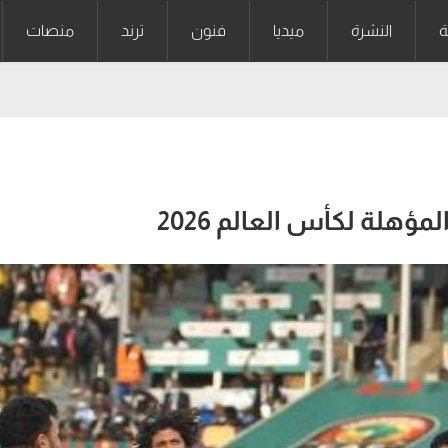
ة
النشرة
ميديا
فنون
ترند
منصات
هلة لكأس العالم 2026