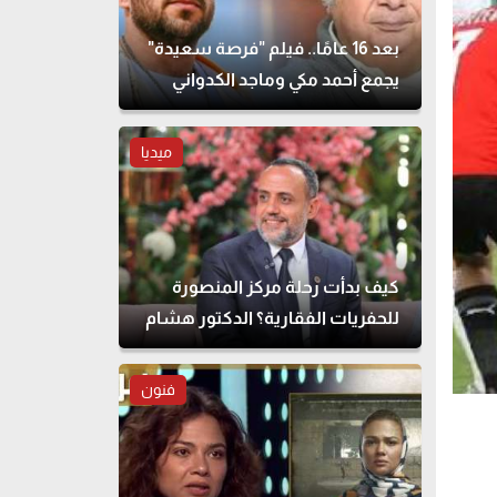
بعد 16 عامًا.. فيلم "فرصة سعيدة"
يجمع أحمد مكي وماجد الكدواني
مجددًا
ميديا
كيف بدأت رحلة مركز المنصورة
للحفريات الفقارية؟ الدكتور هشام
سلام يوضح
فنون