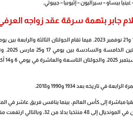
نيا بيساو – سيراليون – إثيوبيا – جيبوتي.
م جابر بتهمة سرقة عقد زواجه العرفي
و11 يونيو 2024. وتستمر الفعاليات بالجولتي
الجولتان السابعة والثامنة بين يومي 1 و
ي تاريخه بعد 1934 و1990 و2018.
ت من قارة إفريقيا مباشرة إلى كأس العالم، بينما ينافس فريق عاشر في ال
العالمي. جاء ذلك بعد زيادة عدد المشاركين في المونديال إلى 48 منتخبا بدلا من 32، وبال