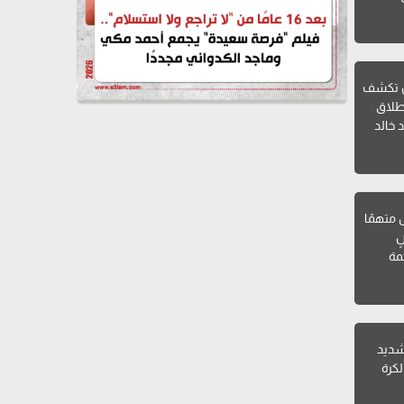
ن تكشف
طلاق
 خالد
ل متهمًا
ٍ
مة
 شديد
لكرة