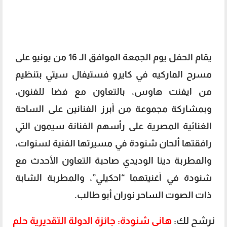
يقام الحفل يوم الجمعة الموافق الـ 16 من يونيو على
مسرح الماركيه في كايرو فستيفال سيتي بتنظيم
من ايفنت هاوس، بالتعاون مع فضا للفنون،
وبمشاركة مجموعة من أبرز الفنانين على الساحة
الغنائية المصرية على رأسهم الفنانة سيمون التي
رافقتها ألحان شنودة في مسيرتها الفنية لسنوات،
والمطربة دينا الوديدي صاحبة التعاون الأحدث مع
شنودة في أغنيتهما “احكيلي”، والمطربة الشابة
ذات الصوت الساحر نوران أبو طالب.
نرشح لك:
هاني شنودة: جائزة الدولة التقديرية حلم