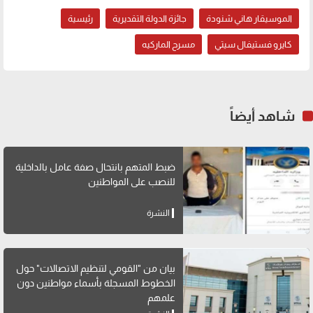
الموسيقار هاني شنودة
جائزة الدولة التقديرية
رئيسية
كايرو فستيفال سيتي
مسرح الماركيه
شاهد أيضاً
ضبط المتهم بانتحال صفة عامل بالداخلية
للنصب على المواطنين
النشرة
بيان من "القومي لتنظيم الاتصالات" حول
الخطوط المسجلة بأسماء مواطنين دون
علمهم