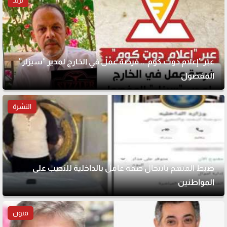
ترند
عبر "إعلام دوت كوم".. فرصة عمل في الخارج لمدير "سيزلر"
المفصول
النشرة
ضبط المتهم بانتحال صفة عامل بالداخلية للنصب على
المواطنين
فنون