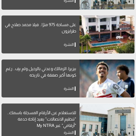
النشرة
على مساحة 975 مترًا.. فيلا محمد صلاح في
طرابزون
النشرة
بيزيرا: الزمالك وعدني بالرحيل ولم يفِ.. رغم
كونها أكبر صفقة في تاريخه
النشرة
للاستعلام عن الأرقام المسجلة باسمك..
"تنظيم الاتصالات" يعيد إتاحة خدمة
"أرقامي" عبر My NTRA
النشرة