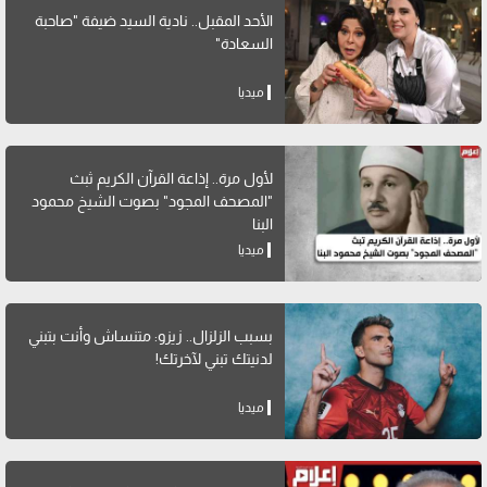
الأحد المقبل.. نادية السيد ضيفة "صاحبة
السعادة"
ميديا
لأول مرة.. إذاعة القرآن الكريم ثبث
"المصحف المجود" بصوت الشيخ محمود
البنا
ميديا
بسبب الزلزال.. زيزو: متنساش وأنت بتبني
لدنيتك تبني لآخرتك!
ميديا