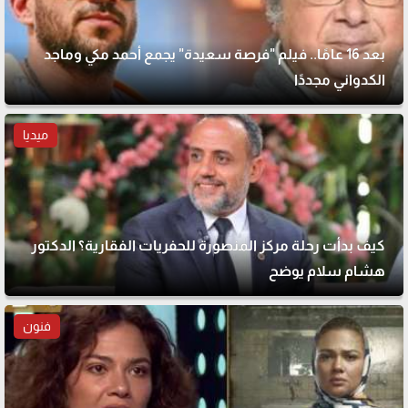
بعد 16 عامًا.. فيلم "فرصة سعيدة" يجمع أحمد مكي وماجد
الكدواني مجددًا
ميديا
كيف بدأت رحلة مركز المنصورة للحفريات الفقارية؟ الدكتور
هشام سلام يوضح
فنون