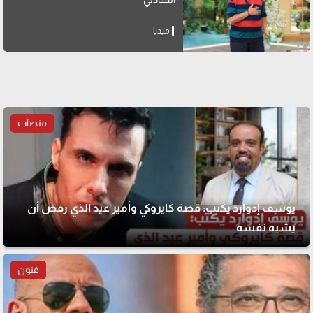
ميديا
منصات
يوسف إدوارد يكتب: قصة كايروكي وأمير عيد الذي رفض أن
يشبه نفسه
فنون