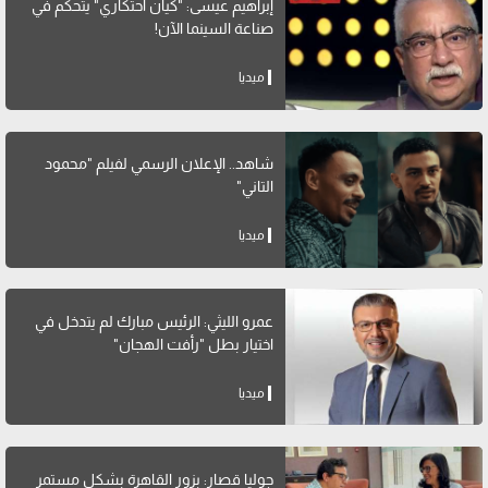
إبراهيم عيسى: "كيان احتكاري" يتحكم في
صناعة السينما الآن!
ميديا
شاهد.. الإعلان الرسمي لفيلم "محمود
التاني"
ميديا
عمرو الليثي: الرئيس مبارك لم يتدخل في
اختيار بطل "رأفت الهجان"
ميديا
جوليا قصار: بزور القاهرة بشكل مستمر