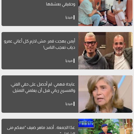
وحقيقي بعشقها
ميديا
أيمن بهجت قمر: مش لازم كل أغاني عمرو
دياب تعجب الناس!
ميديا
عايدة فهمي: لم أحصل على حقي الفني،
والمسرح رباني قبل أن يعلمني التمثيل
ميديا
غدًا الجمعة.. أحمد ماهر ضيف "معكم منى
الشاذلي"