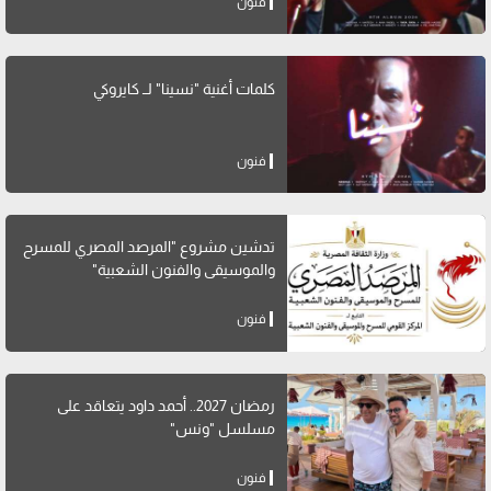
فنون
كلمات أغنية "نسينا" لــ كايروكي
فنون
تدشين مشروع "المرصد المصري للمسرح
والموسيقى والفنون الشعبية"
فنون
رمضان 2027.. أحمد داود يتعاقد على
مسلسل "ونس"
فنون