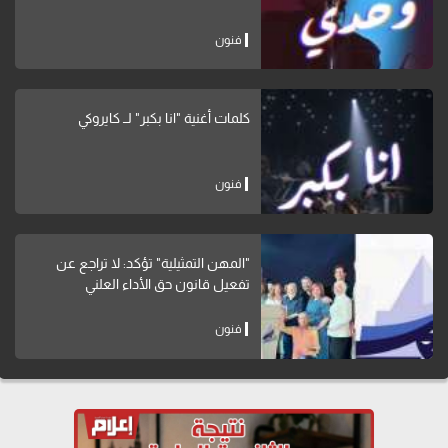
فنون
كلمات أغنية "انا بكبر" لــ كايروكي
فنون
"المهن التمثيلية" تؤكد: لا تراجع عن
تفعيل قانون حق الأداء العلني
فنون