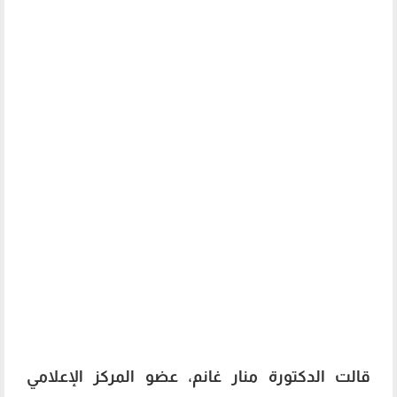
قالت الدكتو
رة منا
ر غان
م، عضو المركز الإعلامي