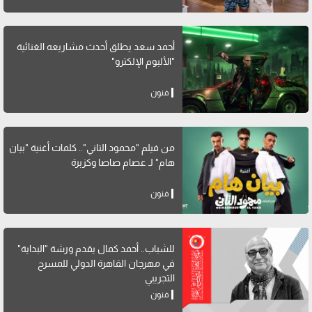
أحمد سعد يطلق أحدث مشاريعه الغنائية
"الألبوم الإلكترو"
فنون
من فيلم "محمود التاني".. كلمات أغنية "بيان
هام" لـ عصام صاصا وكزبرة
فنون
للشباب.. أحمد كمال يقدم ورشة "البداية"
في مهرجان القاهرة الدولي للمسرح
التجريبي
فنون