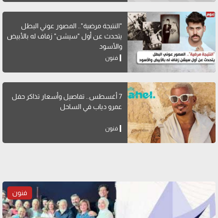
"النتيجة مرضية".. المصور عوني البطل
يتحدث عن أول "سيشن" زفاف له بالأبيض
والأسود
فنون
7 أغسطس.. تفاصيل وأسعار تذاكر حفل
عمرو دياب في الساحل
فنون
فنون