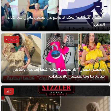
"المهن التمثيلية" تؤكد: لا تراجع عن تفعيل قانون حق الأداء
العلني
منصات
ياسمين يسري: "يلا نفسح اللوك" كلها إيجابية.. والناس
متأثرة بيا وما بهتمش بالانتقادات
ترند