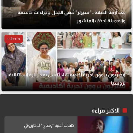
بعد أزمة الصلاة.. "سيزلر" تُنهي الجدل بإجراءات حاسمة
والعميلة تحذف المنشور
منصات
مصريون يروون تجربة أكاديمية لا تُنسى بعد زيارة استثنائية
لروسيا
الاكثر قراءة
كلمات أغنية "وحدي" لــ كايروكي