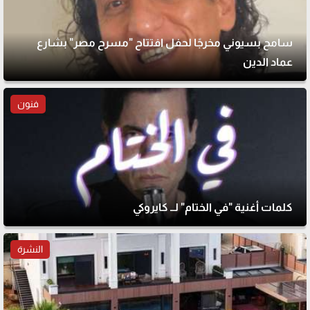
سامح بسيوني مخرجًا لحفل افتتاح "مسرح مصر" بشارع
عماد الدين
فنون
كلمات أغنية "في الختام" لــ كايروكي
النشرة