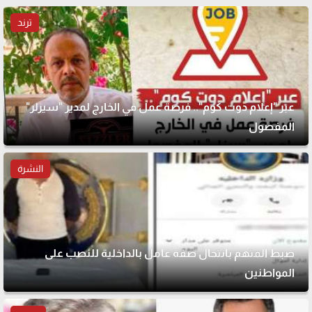
ترند
عبر "إعلام دوت كوم".. فرصة عمل في الخارج لمدير "سيزلر"
المفصول
النشرة
ضبط المتهم بانتحال صفة عامل بالداخلية للنصب على
المواطنين