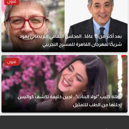
فنون
بعد أكثر من 15 عامًا.. المجلس الثقافي البريطاني يعود
شريكًا لمهرجان القاهرة للمسرح التجريبي
فنون
بطلة كليب "لولا البنات".. لجين خليفة تكشف كواليس
رحلتها من الطب للتمثيل