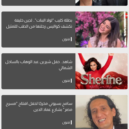
بطلة كليب "لولا البنات".. لجين خليفة
تكشف كواليس رحلتها من الطب للتمثيل
فنون
شاهد.. حفل شيرين عبد الوهاب بالساحل
الشمالي
فنون
سامح بسيوني مخرجًا لحفل افتتاح "مسرح
مصر" بشارع عماد الدين
فنون