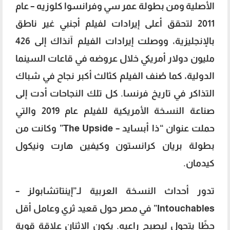
الأصلية ومن بطولة عمر سي وفرانسوا كلوزيه – عام
2011 لتحقق أعلى إيرادات لفيلم أجنبي غير ناطق
بالإنجليزية، ووصلت إيرادات الفيلم آنذاك إلى 426
مليون دولار أمريكي خلال عروضه في قاعات السينما
الدولية، كما صُنف الفيلم كثالث أكبر نجاح في شباك
التذاكر في تاريخ فرنسا. كل تلك النجاحات أدت إلى
صناعة النسخة الأمريكية للفيلم عام 2019 والتي
حملت عنوان “ذا أبسايد – The Upside” وكانت من
بطولة بريان كرانستون وكيفين هارت ونيكول
كيدمان.
تدور أحداث النسخة العربية لـ”إينتاتشابولز –
Intouchables” في مصر حول قعيد ثري وعامل أقل
حظًا يتحول ليصبح راعيه. يكون الاثنان علاقة قوية