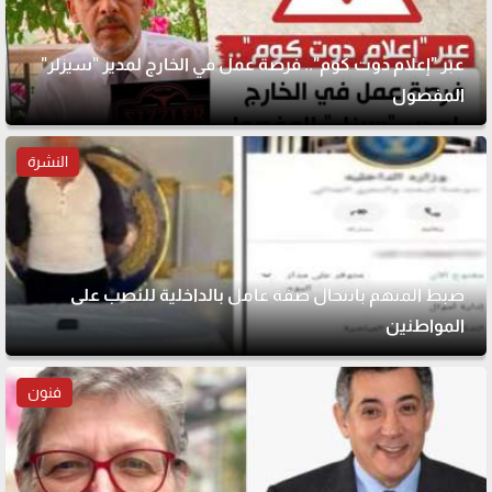
عبر "إعلام دوت كوم".. فرصة عمل في الخارج لمدير "سيزلر"
المفصول
النشرة
ضبط المتهم بانتحال صفة عامل بالداخلية للنصب على
المواطنين
فنون