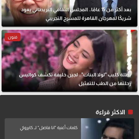
بعد أكثر من 15 عامًا.. المجلس الثقافي البريطاني يعود
شريكًا لمهرجان القاهرة للمسرح التجريبي
فنون
بطلة كليب "لولا البنات".. لجين خليفة تكشف كواليس
رحلتها من الطب للتمثيل
الاكثر قراءة
كلمات أغنية "انا فاضل" لــ كايروكي