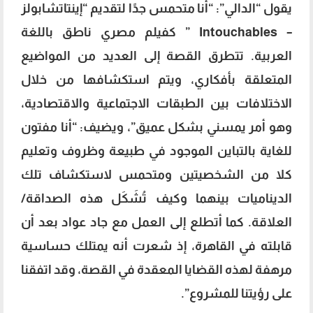
يقول “الدالي”: “أنا متحمس جدًا لتقديم “إينتاتشابولز
– Intouchables ” كفيلم مصري ناطق باللغة
العربية. تتطرق القصة إلى العديد من المواضيع
المتعلقة بأفكاري، ويتم استكشافها من خلال
الاختلافات بين الطبقات الاجتماعية والاقتصادية،
وهو أمر يمسني بشكل عميق”، ويضيف: “أنا مفتون
للغاية بالتباين الموجود في طبيعة وظروف وتعليم
كلا من الشخصيتين ومتحمس لاستكشاف تلك
الديناميات بينهما وكيف تُشَكَل هذه الصداقة/
العلاقة. كما أتطلع إلى العمل مع جاد عواد بعد أن
قابلته في القاهرة، إذ شعرت أنه يمتلك حساسية
مرهفة لهذه القضايا المعقدة في القصة، وقد اتفقنا
على رؤيتنا للمشروع”.