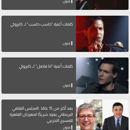
فنون
كلمات أغنية "حاسب حاسب" لــ كايروكي
فنون
كلمات أغنية "انا فاضل" لــ كايروكي
فنون
بعد أكثر من 15 عامًا.. المجلس الثقافي
البريطاني يعود شريكًا لمهرجان القاهرة
للمسرح التجريبي
فنون