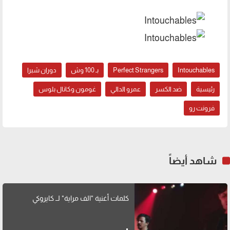
Intouchables
Perfect Strangers
بـ 100 وش
دوران شبرا
رئيسية
ضد الكسر
عمرو الدالي
غومون وكانال بلوس
فرونت رو
شاهد أيضاً
كلمات أغنية "الف مراية" لــ كايروكي