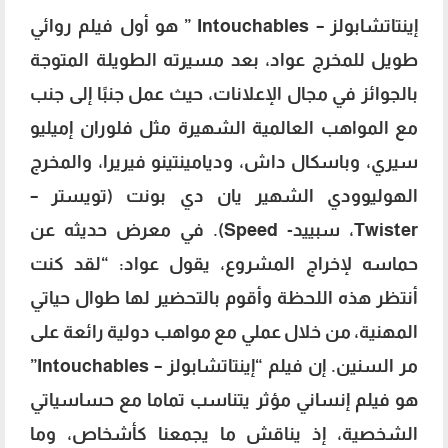
إينتاتشابولز – Intouchables ” هو أول فيلم روائي
طويل للمخرج عواد، بعد مسيرته الطويلة المتوجة
بالجوائز في مجال الإعلانات، حيث عمل جنبًا إلى جنب
مع المواهب العالمية الشهيرة مثل فلوران إميليو
سيري، وباسكال داش، وديامينتينو فيريرا، والمخرج
الهوليوودي الشهير يان دي بونت (تويستر –
Twister، سبييد- Speed). في معرض حديثه عن
حماسه لإخراج المشروع، يقول عواد: “لقد كنت
أنتظر هذه اللحظة وأقوم بالتحضير لها طوال حياتي
المهنية، من خلال عملي مع مواهب دولية رائعة على
مر السنين. إن فيلم “إينتاتشابولز – Intouchables”
هو فيلم إنساني مؤثر يتناسب تماما مع حساسياتي
الشخصية، إذ يناقش ما يجمعنا كأشخاص، وما