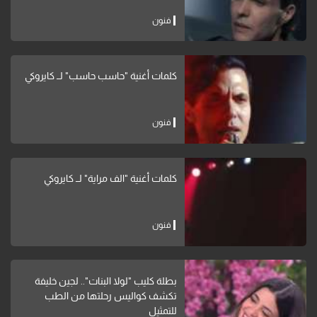
فنون
كلمات أغنية "حاسب حاسب" لــ كايروكي
فنون
كلمات أغنية "الف مراية" لــ كايروكي
فنون
بطلة كليب "لولا البنات".. لجين خليفة
تكشف كواليس رحلتها من الطب
للتمثيل