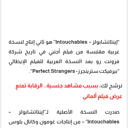
“إينتاتشابولز – Intouchables” هو ثاني إنتاج لنسخة
عربية مقتبسة من فيلم أجنبي في تاريخ شركة
فرونت رو بعد النسخة العربية للفيلم الإيطالي
“بيرفيكت سترينجرز-
Perfect Strangers
“.
نرشح لك:
بسبب مشاهد جنسية.. الرقابة تمنع
عرض فيلم ألماني
صدرت النسخة الأصلية لـ”إينتاتشابولز –
Intouchables” – من إنتاجات غومون وكانال بلوس