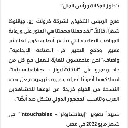
يتجاوز المكانة ورأس المال”.
صرح الرئيس التنفيذي لشركة فرونت رو، جيانلوكا
شقرا، قائلًا: “لقد جعلنا مهمتنا هي العثور على ورعاية
المواهب الصاعدة التي نشعر أنها سيكون لها تأثير
عميق ودفع التغيير في الصناعة الإبداعية”،
وأضاف:”نحن متحمسون للغاية للعمل مع كل من
جاد وعمرو على “إينتاتشابولز – Intouchables”،
لامتلاكهما أصواتًا أصيلة وغريزة طبيعية تجعل هذه
النسخة من الفيلم فريدة من نوعها للمشاهدين
العرب وتناسب الجمهور الدولي بشكل جيد أيضًا”.
سيبدأ تصوير “إينتاتشابولز – Intouchables” في
شهر مايو 2022 في مصر.