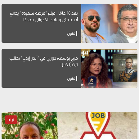
بعد 16 عامًا.. فيلم "فرصة سعيدة" يجمع
أحمد مكي وماجد الكدواني مجددًا
فنون
فرح يوسف: دوري في "أندر إيدج" تطلب
تركيزًا كبيرًا
فنون
ترند