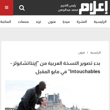
رئيس التحرير
محمد عبدالرحمن
الرئيسية
النشرة
ميديا
فنون
ترند
منصات
المكتبة
الرئيسية
فنون
بدء تصوير النسخة العربية من "إينتاتشابولز -
Intouchables" في مايو المقبل