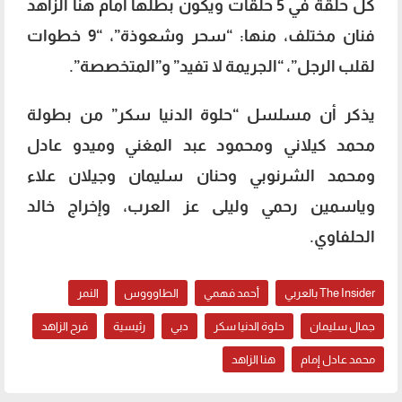
كل حلقة في 5 حلقات ويكون بطلها أمام هنا الزاهد
فنان مختلف، منها: “سحر وشعوذة”، “9 خطوات
لقلب الرجل”، “الجريمة لا تفيد” و”المتخصصة”.
يذكر أن مسلسل “حلوة الدنيا سكر” من بطولة
محمد كيلاني ومحمود عبد المغني وميدو عادل
ومحمد الشرنوبي وحنان سليمان وجيلان علاء
وياسمين رحمي وليلى عز العرب، وإخراج خالد
الحلفاوي.
The Insider بالعربي
أحمد فهمي
الطاوووس
النمر
جمال سليمان
حلوة الدنيا سكر
دبي
رئيسية
فرح الزاهد
محمد عادل إمام
هنا الزاهد