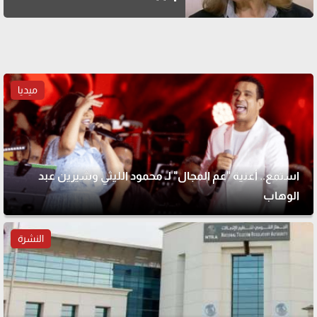
ميديا
استمع.. أغنية "عم المجال" لـ محمود الليثي وشيرين عبد
الوهاب
النشرة