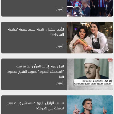
ميديا
الأحد المقبل.. نادية السيد ضيفة "صاحبة
السعادة"
ميديا
لأول مرة.. إذاعة القرآن الكريم ثبث
"المصحف المجود" بصوت الشيخ محمود
البنا
ميديا
بسبب الزلزال.. زيزو: متنساش وأنت بتبني
لدنيتك تبني لآخرتك!