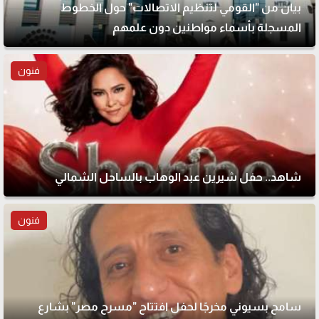
بيان من "القومي لتنظيم الاتصالات" حول الخطوط
المسجلة بأسماء مواطنين دون علمهم
فنون
شاهد.. حفل شيرين عبد الوهاب بالساحل الشمالي
فنون
سامح بسيوني مخرجًا لحفل افتتاح "مسرح مصر" بشارع