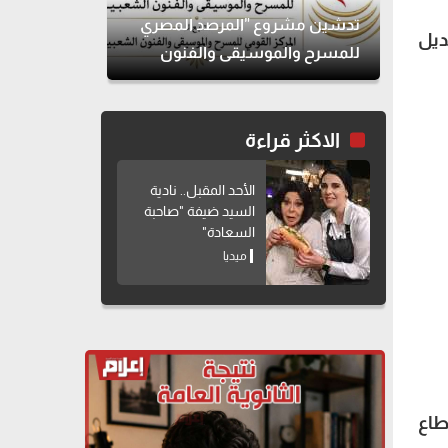
تدشين مشروع "المرصد المصري
ديل
للمسرح والموسيقى والفنون
الشعبية"
الاكثر قراءة
الأحد المقبل.. نادية
السيد ضيفة "صاحبة
السعادة"
ميديا
حد، أنه استطاع