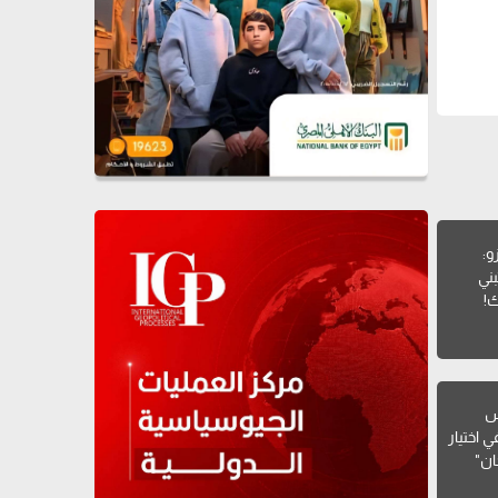
و:
ني
ك!
يس
 اختيار
ان"