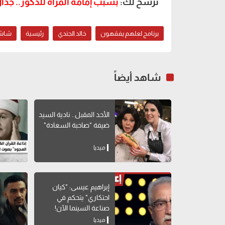
نرشح لك:
بسبب إمامة المرأة للذكور.. جدا
برنامج لعلهم يفقهون
خالد الجندي
رئيسية
شاشة 
شاهد أيضاً
الأحد المقبل.. نادية السيد
ضيفة "صاحبة السعادة"
ميديا
إبراهيم عيسى: "كيان
احتكاري" يتحكم في
صناعة السينما الآن!
ميديا