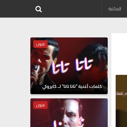
المكتبة
فنون
كلمات أغنية "تاتا تاتا" لــ كايروكي
فنون