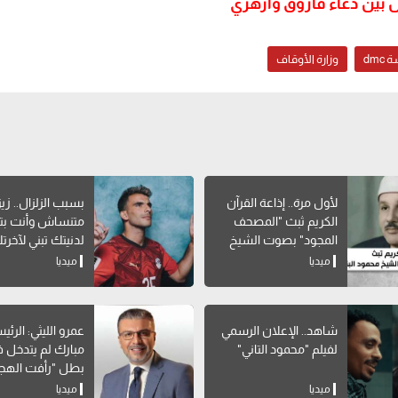
ل بين دعاء فاروق وأزهري
dmc
وزارة الأوقاف
لأول مرة.. إذاعة القرآن
بسبب الزلزال.. زيز
الكريم ثبث "المصحف
متنساش وأنت بتب
المجود" بصوت الشيخ
لدنيتك تبني لآخرت
محمود البنا
ميديا
ميديا
شاهد.. الإعلان الرسمي
عمرو الليثي: الرئ
لفيلم "محمود التاني"
مبارك لم يتدخل في
بطل "رأفت الهج
ميديا
ميديا