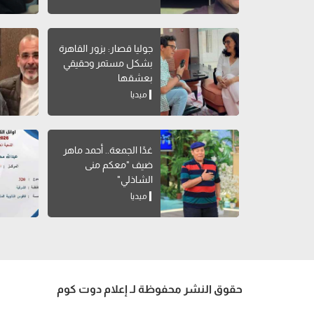
جوليا قصار: بزور القاهرة
بشكل مستمر وحقيقي
بعشقها
ميديا
غدًا الجمعة.. أحمد ماهر
ضيف "معكم منى
الشاذلي"
ميديا
حقوق النشر محفوظة لـ إعلام دوت كوم