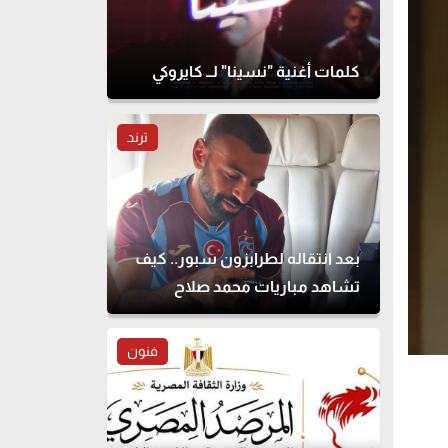
كلمات أغنية "نسينا" لــ كايروكي
ترند
بعد انتقاله لطرابزون سبور.. كيف
تشاهد مباريات محمد صلاح
بالدوري التركي؟
فنون