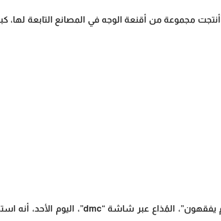
 أنتجت مجموعة من أقنعة الوجه في المصانع التابعة لها، كب
تابع “الجندي” خلال تقديمه برنامج “لعلهم يفقهون”، المُذاع عبر شاشة “dmc”، اليوم الأ